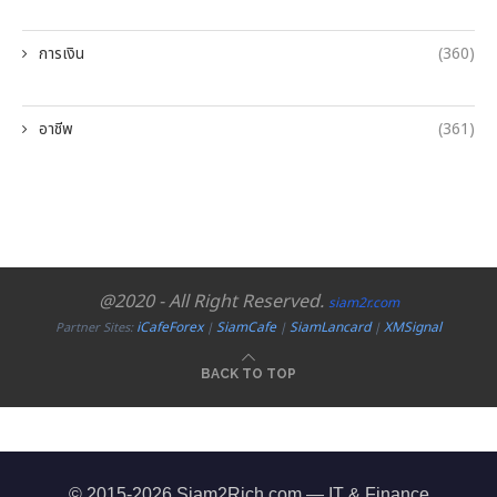
การเงิน
(360)
อาชีพ
(361)
@2020 - All Right Reserved.
siam2r.com
iCafeForex
SiamCafe
SiamLancard
XMSignal
Partner Sites:
|
|
|
BACK TO TOP
© 2015-2026 Siam2Rich.com — IT & Finance