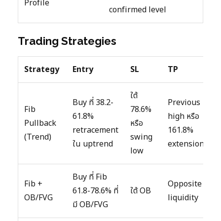
Profile
confirmed level
Trading Strategies
Strategy
Entry
SL
TP
ใต้
Buy ที่ 38.2-
Previous
Fib
78.6%
61.8%
high หรือ
Pullback
หรือ
retracement
161.8%
(Trend)
swing
ใน uptrend
extension
low
Buy ที่ Fib
Fib +
Opposite
61.8-78.6% ที่
ใต้ OB
OB/FVG
liquidity
มี OB/FVG