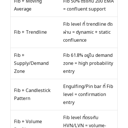
Fib + Moving
Fib 50% ตรงกับ 200 EMA
Average
= confluent support
Fib level ที่ trendline ตัด
Fib + Trendline
ผ่าน = dynamic + static
confluence
Fib +
Fib 61.8% อยู่ใน demand
Supply/Demand
zone = high probability
Zone
entry
Engulfing/Pin bar ที่ Fib
Fib + Candlestick
level = confirmation
Pattern
entry
Fib level ที่ตรงกับ
Fib + Volume
HVN/LVN = volume-