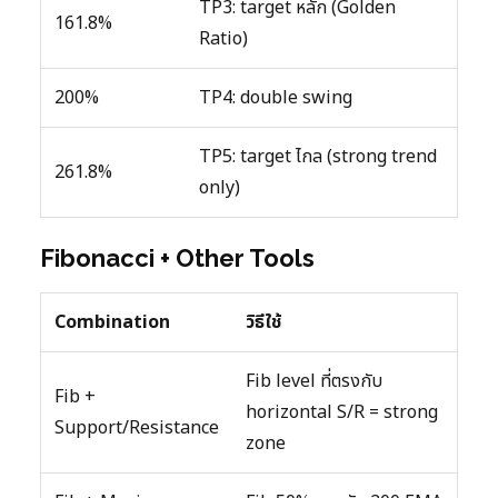
TP3: target หลัก (Golden
161.8%
Ratio)
200%
TP4: double swing
TP5: target ไกล (strong trend
261.8%
only)
Fibonacci + Other Tools
Combination
วิธีใช้
Fib level ที่ตรงกับ
Fib +
horizontal S/R = strong
Support/Resistance
zone