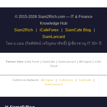
© 2015-2026 Siam2Rich.com — IT & Finance
Knowledge Hub
Siam2Rich
|
iCafeForex
|
SiamCafe Blog
|
SiamLancard
โดย อ.บอม (กิตติทัศน์ เจริญพนาสิทธิ์) ผู้เชี่ยวชาญ IT 30+ ปี
Partner Sites:
iCafe Forex
|
SiamCafe
|
SiamLancard
|
XM Signal
|
iCafe
Cloud
iCafeForex Network:
XM Signal
|
iCafeForex
|
SiamCafe
|
SiamLanCard
📊 Siam2R Blog