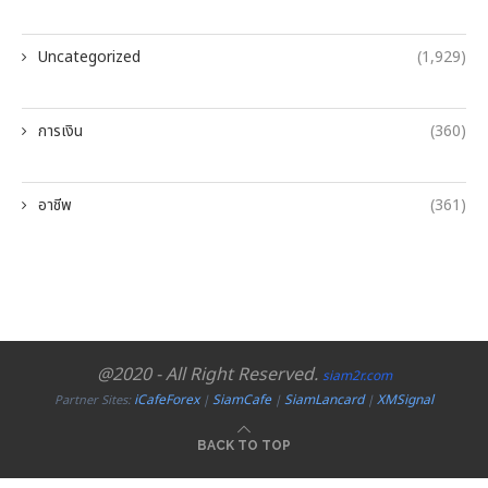
Uncategorized
(1,929)
การเงิน
(360)
อาชีพ
(361)
@2020 - All Right Reserved.
siam2r.com
iCafeForex
SiamCafe
SiamLancard
XMSignal
Partner Sites:
|
|
|
BACK TO TOP