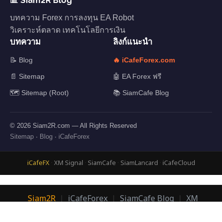
บทความ Forex การลงทุน EA Robot
วิเคราะห์ตลาด เทคโนโลยีการเงิน
บทความ
ลิงก์แนะนำ
📝 Blog
🔥 iCafeForex.com
📄 Sitemap
🤖 EA Forex ฟรี
🗺️ Sitemap (Root)
📚 SiamCafe Blog
© 2026 Siam2R.com — All Rights Reserved
Sitemap
·
Blog
·
iCafeForex
iCafeFX
·
XM Signal
·
SiamCafe
·
SiamLancard
·
iCafeCloud
Siam2R
|
iCafeForex
|
SiamCafe Blog
|
XM
Signal
|
SiamLanCard