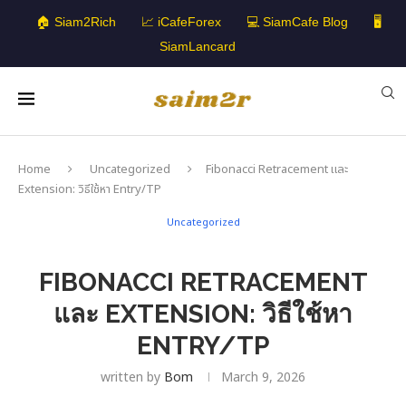
🏠 Siam2Rich
📈 iCafeForex
💻 SiamCafe Blog
🖥️
SiamLancard
Home
Uncategorized
Fibonacci Retracement และ
Extension: วิธีใช้หา Entry/TP
Uncategorized
FIBONACCI RETRACEMENT
และ EXTENSION: วิธีใช้หา
ENTRY/TP
written by
Bom
March 9, 2026