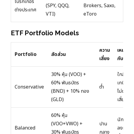
โบรกเกอร์
(SPY, QQQ,
Brokers, Saxo,
ต่างประเทศ
VTI)
eToro
ETF Portfolio Models
ความ
เหมาะ
Portfolio
สัดส่วน
เสี่ยง
กับ
30% หุ้น (VOO) +
ใกล้
60% พันธบัตร
เกษียณ,
Conservative
ต่ำ
(BND) + 10% ทอง
ไม่ชอบ
(GLD)
เสี่ยง
60% หุ้น
นัก
(VOO+VWO) +
ปาน
Balanced
ลงทุน
30% พันธบัตร
กลาง