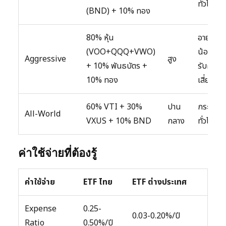
ทั่วไป
(BND) + 10% ทอง
80% หุ้น
อายุ
(VOO+QQQ+VWO)
น้อย,
Aggressive
สูง
+ 10% พันธบัตร +
รับความ
10% ทอง
เสี่ยงได้
60% VTI + 30%
ปาน
กระจาย
All-World
VXUS + 10% BND
กลาง
ทั่วโลก
ค่าใช้จ่ายที่ต้องรู้
ค่าใช้จ่าย
ETF ไทย
ETF ต่างประเทศ
Expense
0.25-
0.03-0.20%/ปี
Ratio
0.50%/ปี