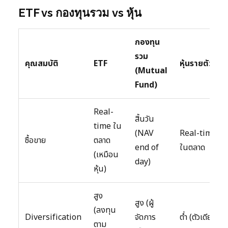
ETF vs กองทุนรวม vs หุ้น
กองทุน
รวม
คุณสมบัติ
ETF
หุ้นรายตัว
(Mutual
Fund)
Real-
สิ้นวัน
time ใน
(NAV
Real-time
ซื้อขาย
ตลาด
end of
ในตลาด
(เหมือน
day)
หุ้น)
สูง
สูง (ผู้
(ลงทุน
Diversification
จัดการ
ต่ำ (ตัวเดียว)
ตาม