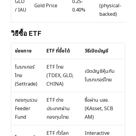
GLD
0.25-
Gold Price
(physical-
/ IAU
0.40%
backed)
วิธีซื้อ ETF
ช่องทาง
ETF ที่ซื้อได้
วิธีเปิดบัญชี
โบรกเกอร์
ETF ไทย
เปิดบัญชีหุ้นกับ
ไทย
(TDEX, GLD,
โบรกเกอร์ไทย
(Settrade)
CHINA)
กองทุนรวม
ETF ต่าง
ซื้อผ่าน บลจ.
Feeder
ประเทศผ่าน
(KAsset, SCB
Fund
กองทุนไทย
AM)
ETF ทั่วโลก
Interactive