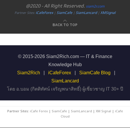
@2020 - All Right Reserved.
siam2r.com
iCafeForex
SiamCafe
SiamLancard
XMSignal
Partner Sites:
|
|
|
BACK TO TOP
© 2015-2026 Siam2Rich.com — IT & Finance
Knowledge Hub
Siam2Rich
|
iCafeForex
|
SiamCafe Blog
|
SiamLancard
โดย อ.บอม (กิตติทัศน์ เจริญพนาสิทธิ์) ผู้เชี่ยวชาญ IT 30+ ปี
Partner Sites:
iCafe Forex
|
SiamCafe
|
SiamLancard
|
XM Signal
|
iCafe
Cloud