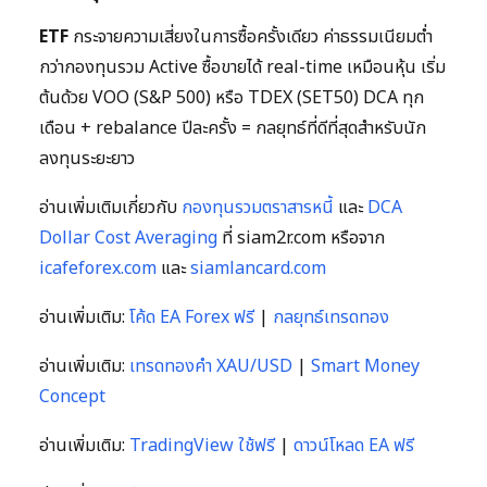
ETF
กระจายความเสี่ยงในการซื้อครั้งเดียว ค่าธรรมเนียมต่ำ
กว่ากองทุนรวม Active ซื้อขายได้ real-time เหมือนหุ้น เริ่ม
ต้นด้วย VOO (S&P 500) หรือ TDEX (SET50) DCA ทุก
เดือน + rebalance ปีละครั้ง = กลยุทธ์ที่ดีที่สุดสำหรับนัก
ลงทุนระยะยาว
อ่านเพิ่มเติมเกี่ยวกับ
กองทุนรวมตราสารหนี้
และ
DCA
Dollar Cost Averaging
ที่ siam2r.com หรือจาก
icafeforex.com
และ
siamlancard.com
อ่านเพิ่มเติม:
โค้ด EA Forex ฟรี
|
กลยุทธ์เทรดทอง
อ่านเพิ่มเติม:
เทรดทองคำ XAU/USD
|
Smart Money
Concept
อ่านเพิ่มเติม:
TradingView ใช้ฟรี
|
ดาวน์โหลด EA ฟรี