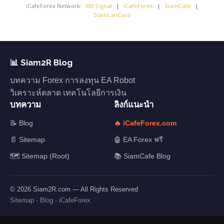
iCafeForex Network:
XM Signal
|
iCafeForex
|
SiamCafe
|
SiamLanCard
📊 Siam2R Blog
บทความ Forex การลงทุน EA Robot
วิเคราะห์ตลาด เทคโนโลยีการเงิน
บทความ
ลิงก์แนะนำ
📝 Blog
🔥 iCafeForex.com
📄 Sitemap
🤖 EA Forex ฟรี
🗺️ Sitemap (Root)
📚 SiamCafe Blog
© 2026 Siam2R.com — All Rights Reserved
Sitemap
·
Blog
·
iCafeForex