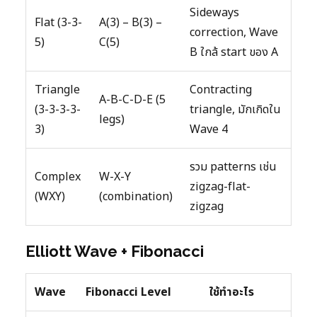
Sideways
Flat (3-3-
A(3) – B(3) –
correction, Wave
5)
C(5)
B ใกล้ start ของ A
Triangle
Contracting
A-B-C-D-E (5
(3-3-3-3-
triangle, มักเกิดใน
legs)
3)
Wave 4
รวม patterns เช่น
Complex
W-X-Y
zigzag-flat-
(WXY)
(combination)
zigzag
Elliott Wave + Fibonacci
Wave
Fibonacci Level
ใช้ทำอะไร