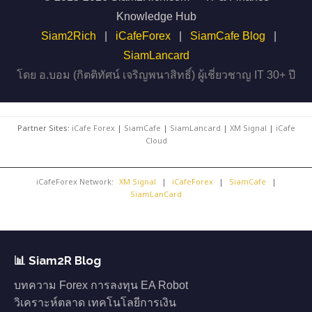
Knowledge Hub
Siam2Rich
|
iCafeForex
|
SiamCafe Blog
|
SiamLancard
โดย อ.บอม (กิตติทัศน์ เจริญพนาสิทธิ์) ผู้เชี่ยวชาญ IT 30+ ปี
Partner Sites:
iCafe Forex
|
SiamCafe
|
SiamLancard
|
XM Signal
|
iCafe
Cloud
iCafeForex Network:
XM Signal
|
iCafeForex
|
SiamCafe
|
SiamLanCard
📊 Siam2R Blog
บทความ Forex การลงทุน EA Robot
วิเคราะห์ตลาด เทคโนโลยีการเงิน