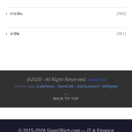
การเงิน
(360)
อาชีพ
(361)
@2020 - All Right Reserved.
siam2r.com
iCafeForex
SiamCafe
SiamLancard
XMSignal
Partner Sites:
|
|
|
BACK TO TOP
© 2015-2026 Siam2Rich.com — IT & Finance