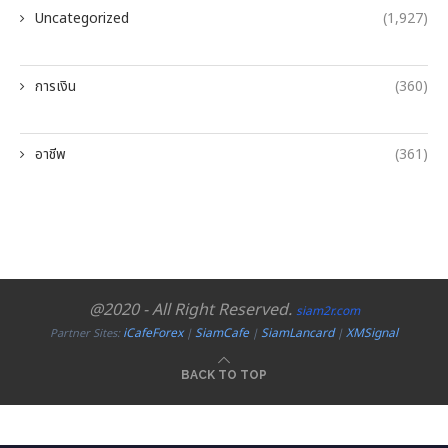
Uncategorized
(1,927)
การเงิน
(360)
อาชีพ
(361)
@2020 - All Right Reserved.
siam2r.com
iCafeForex
SiamCafe
SiamLancard
XMSignal
Partner Sites:
|
|
|
BACK TO TOP