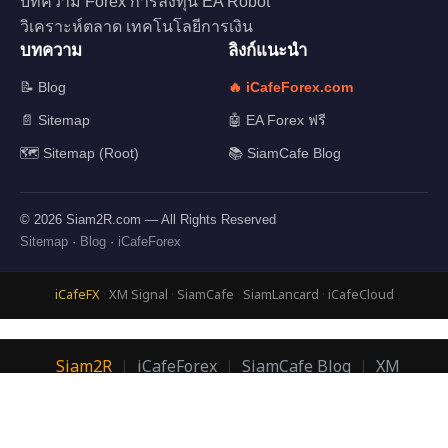
บทความ Forex การลงทุน EA Robot
วิเคราะห์ตลาด เทคโนโลยีการเงิน
บทความ
ลิงก์แนะนำ
📝 Blog
🔥 iCafeForex.com
📄 Sitemap
🤖 EA Forex ฟรี
🗺️ Sitemap (Root)
📚 SiamCafe Blog
© 2026 Siam2R.com — All Rights Reserved
Sitemap
·
Blog
·
iCafeForex
iCafeFX
·
XM Signal
·
SiamCafe
·
SiamLancard
·
iCafeCloud
Siam2R
|
iCafeForex
|
SiamCafe Blog
|
XM
Signal
|
SiamLanCard
© 2026 Siam2R.com | อ.บอม กิตติทัศน์ เจริญพนาสิทธิ์