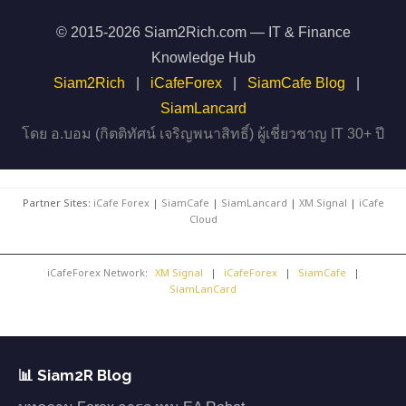
© 2015-2026 Siam2Rich.com — IT & Finance
Knowledge Hub
Siam2Rich
|
iCafeForex
|
SiamCafe Blog
|
SiamLancard
โดย อ.บอม (กิตติทัศน์ เจริญพนาสิทธิ์) ผู้เชี่ยวชาญ IT 30+ ปี
Partner Sites:
iCafe Forex
|
SiamCafe
|
SiamLancard
|
XM Signal
|
iCafe
Cloud
iCafeForex Network:
XM Signal
|
iCafeForex
|
SiamCafe
|
SiamLanCard
📊 Siam2R Blog