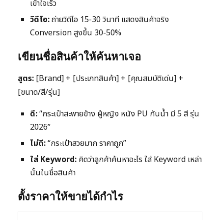
เข้าใจเร็ว
วิดีโอ:
ถ่ายวิดีโอ 15-30 วินาที แสดงสินค้าจริง
Conversion สูงขึ้น 30-50%
เขียนชื่อสินค้าให้ค้นหาเจอ
สูตร:
[Brand] + [ประเภทสินค้า] + [คุณสมบัติเด่น] +
[ขนาด/สี/รุ่น]
ดี:
“กระเป๋าสะพายข้าง ผู้หญิง หนัง PU กันน้ำ มี 5 สี รุ่น
2026”
ไม่ดี:
“กระเป๋าสวยมาก ราคาถูก”
ใส่ Keyword:
คิดว่าลูกค้าค้นหาอะไร ใส่ Keyword เหล่า
นั้นในชื่อสินค้า
ตั้งราคาให้ขายได้กำไร