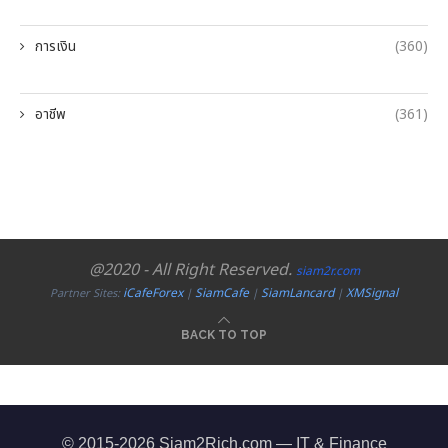
การเงิน
(360)
อาชีพ
(361)
@2020 - All Right Reserved.
siam2r.com
iCafeForex
SiamCafe
SiamLancard
XMSignal
Partner Sites:
|
|
|
BACK TO TOP
© 2015-2026 Siam2Rich.com — IT & Finance