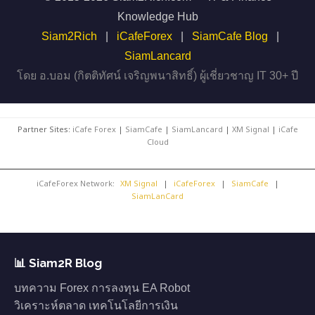
Knowledge Hub
Siam2Rich
|
iCafeForex
|
SiamCafe Blog
|
SiamLancard
โดย อ.บอม (กิตติทัศน์ เจริญพนาสิทธิ์) ผู้เชี่ยวชาญ IT 30+ ปี
Partner Sites:
iCafe Forex
|
SiamCafe
|
SiamLancard
|
XM Signal
|
iCafe
Cloud
iCafeForex Network:
XM Signal
|
iCafeForex
|
SiamCafe
|
SiamLanCard
📊 Siam2R Blog
บทความ Forex การลงทุน EA Robot
วิเคราะห์ตลาด เทคโนโลยีการเงิน