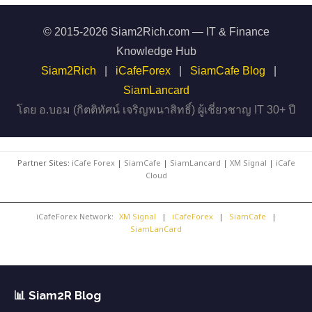
© 2015-2026 Siam2Rich.com — IT & Finance
Knowledge Hub
Siam2Rich
|
iCafeForex
|
SiamCafe Blog
|
SiamLancard
โดย อ.บอม (กิตติทัศน์ เจริญพนาสิทธิ์) ผู้เชี่ยวชาญ IT 30+ ปี
Partner Sites:
iCafe Forex
|
SiamCafe
|
SiamLancard
|
XM Signal
|
iCafe
Cloud
iCafeForex Network:
XM Signal
|
iCafeForex
|
SiamCafe
|
SiamLanCard
📊 Siam2R Blog