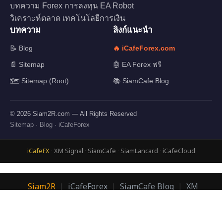
บทความ Forex การลงทุน EA Robot
วิเคราะห์ตลาด เทคโนโลยีการเงิน
บทความ
ลิงก์แนะนำ
📝 Blog
🔥 iCafeForex.com
📄 Sitemap
🤖 EA Forex ฟรี
🗺️ Sitemap (Root)
📚 SiamCafe Blog
© 2026 Siam2R.com — All Rights Reserved
Sitemap
·
Blog
·
iCafeForex
iCafeFX
·
XM Signal
·
SiamCafe
·
SiamLancard
·
iCafeCloud
Siam2R
|
iCafeForex
|
SiamCafe Blog
|
XM
Signal
|
SiamLanCard
© 2026 Siam2R.com | อ.บอม กิตติทัศน์ เจริญพนาสิทธิ์