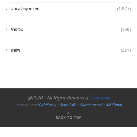
Uncategorized
(1,927)
การเงิน
(360)
อาชีพ
(361)
@2020 - All Right Reserved.
siam2r.com
iCafeForex
SiamCafe
SiamLancard
XMSignal
Partner Sites:
|
|
|
BACK TO TOP