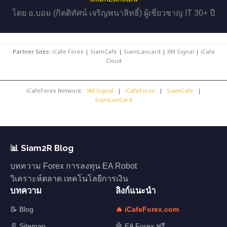
โดย อ.บอม (กิตติทัศน์ เจริญพนาสิทธิ์) ผู้เชี่ยวชาญ IT 30+ ปี
Partner Sites:
iCafe Forex
|
SiamCafe
|
SiamLancard
|
XM Signal
|
iCafe
Cloud
iCafeForex Network:
XM Signal
|
iCafeForex
|
SiamCafe
|
SiamLanCard
📊 Siam2R Blog
บทความ Forex การลงทุน EA Robot
วิเคราะห์ตลาด เทคโนโลยีการเงิน
บทความ
ลิงก์แนะนำ
📝 Blog
🔥 iCafeForex.com
📄 Sitemap
🤖 EA Forex ฟรี