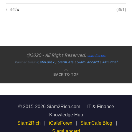
อาชีพ
(361)
@2020 - All Right Reserved.
siam2r.com
iCafeForex
SiamCafe
SiamLancard
XMSignal
Partner Sites:
|
|
|
BACK TO TOP
© 2015-2026 Siam2Rich.com — IT & Finance
Knowledge Hub
Siam2Rich
|
iCafeForex
|
SiamCafe Blog
|
SiamLancard