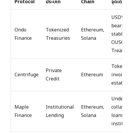
Protocol
ประเภท
Chain
จุดเด่น
USDY (yie
bearing
Ondo
Tokenized
Ethereum,
stablecoin
Finance
Treasuries
Solana
OUSG (U
Treasurie
Tokenize
Private
Centrifuge
Ethereum
invoices, 
Credit
estate lo
Under-
Maple
Institutional
Ethereum,
collateral
Finance
Lending
Solana
loans for
instituti