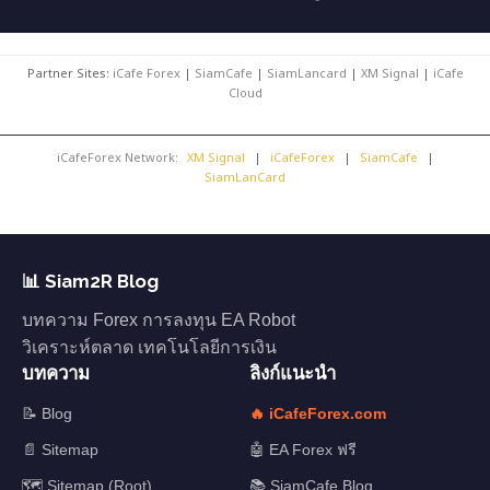
Partner Sites:
iCafe Forex
|
SiamCafe
|
SiamLancard
|
XM Signal
|
iCafe
Cloud
iCafeForex Network:
XM Signal
|
iCafeForex
|
SiamCafe
|
SiamLanCard
📊 Siam2R Blog
บทความ Forex การลงทุน EA Robot
วิเคราะห์ตลาด เทคโนโลยีการเงิน
บทความ
ลิงก์แนะนำ
📝 Blog
🔥 iCafeForex.com
📄 Sitemap
🤖 EA Forex ฟรี
🗺️ Sitemap (Root)
📚 SiamCafe Blog