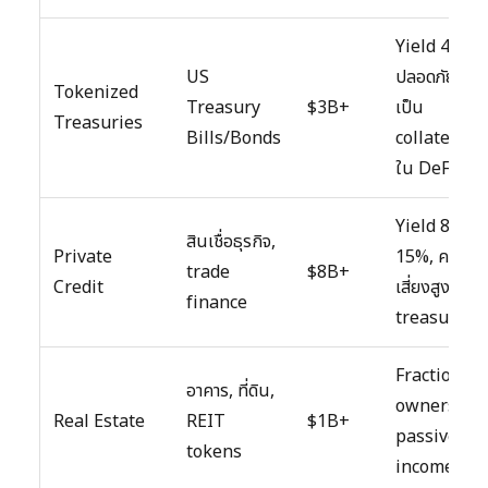
Yield 4-5%,
US
ปลอดภัย, ใช้
Tokenized
Treasury
$3B+
เป็น
Treasuries
Bills/Bonds
collateral
ใน DeFi
Yield 8-
สินเชื่อธุรกิจ,
Private
15%, ความ
trade
$8B+
Credit
เสี่ยงสูงกว่า
finance
treasuries
Fractional
อาคาร, ที่ดิน,
ownership,
Real Estate
REIT
$1B+
passive
tokens
income