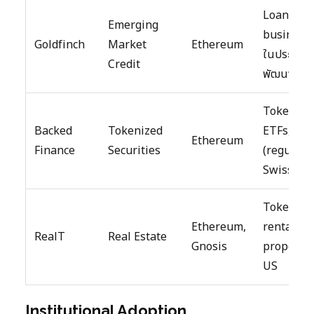
Loans to
Emerging
business
Goldfinch
Market
Ethereum
ในประเทศก
Credit
พัฒนา
Tokenize
Backed
Tokenized
ETFs, bo
Ethereum
Finance
Securities
(regulate
Swiss)
Tokenize
Ethereum,
rental
RealT
Real Estate
Gnosis
propertie
US
Institutional Adoption