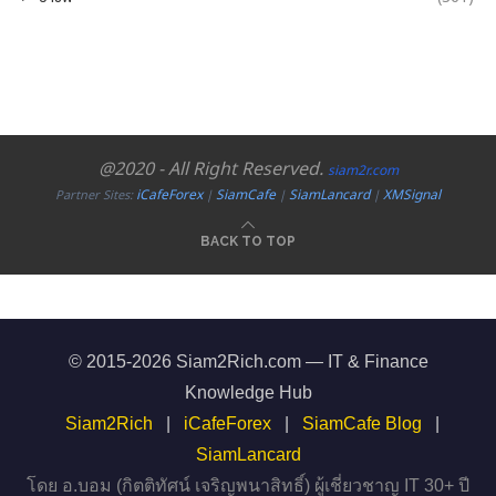
@2020 - All Right Reserved.
siam2r.com
iCafeForex
SiamCafe
SiamLancard
XMSignal
Partner Sites:
|
|
|
BACK TO TOP
© 2015-2026 Siam2Rich.com — IT & Finance
Knowledge Hub
Siam2Rich
|
iCafeForex
|
SiamCafe Blog
|
SiamLancard
โดย อ.บอม (กิตติทัศน์ เจริญพนาสิทธิ์) ผู้เชี่ยวชาญ IT 30+ ปี