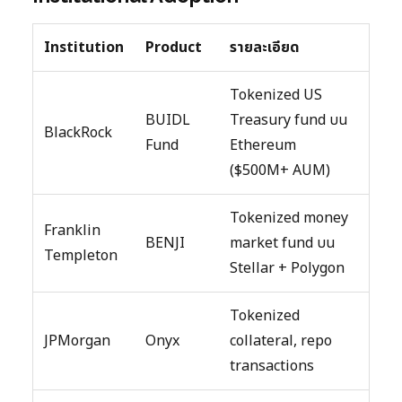
Institution
Product
รายละเอียด
Tokenized US
BUIDL
Treasury fund บน
BlackRock
Fund
Ethereum
($500M+ AUM)
Tokenized money
Franklin
BENJI
market fund บน
Templeton
Stellar + Polygon
Tokenized
JPMorgan
Onyx
collateral, repo
transactions