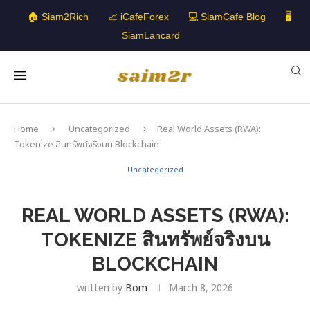
🏠 Siam2Rich
📈 iCafeForex
💻 SiamCafe Blog
🖥️
SiamLancard
Home
Uncategorized
Real World Assets (RWA):
Tokenize สินทรัพย์จริงบน Blockchain
Uncategorized
REAL WORLD ASSETS (RWA):
TOKENIZE สินทรัพย์จริงบน
BLOCKCHAIN
written by
Bom
March 8, 2026