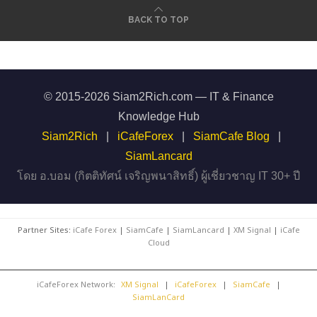
BACK TO TOP
© 2015-2026 Siam2Rich.com — IT & Finance
Knowledge Hub
Siam2Rich
|
iCafeForex
|
SiamCafe Blog
|
SiamLancard
โดย อ.บอม (กิตติทัศน์ เจริญพนาสิทธิ์) ผู้เชี่ยวชาญ IT 30+ ปี
Partner Sites:
iCafe Forex
|
SiamCafe
|
SiamLancard
|
XM Signal
|
iCafe
Cloud
iCafeForex Network:
XM Signal
|
iCafeForex
|
SiamCafe
|
SiamLanCard