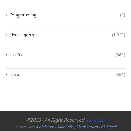
Programming
(1)
Uncategorized
(1,928)
การเงิน
(360)
อาชีพ
(361)
@2020 - All Right Reserved.
siam2r.com
iCafeForex
SiamCafe
SiamLancard
XMSignal
Partner Sites:
|
|
|