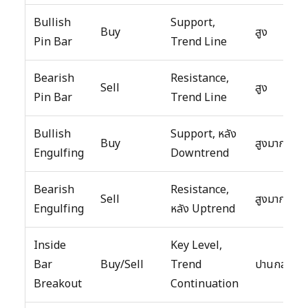
Bullish
Support,
Buy
สูง
Pin Bar
Trend Line
Bearish
Resistance,
Sell
สูง
Pin Bar
Trend Line
Bullish
Support, หลัง
Buy
สูงมาก
Engulfing
Downtrend
Bearish
Resistance,
Sell
สูงมาก
Engulfing
หลัง Uptrend
Inside
Key Level,
Bar
Buy/Sell
Trend
ปานกลาง
Breakout
Continuation