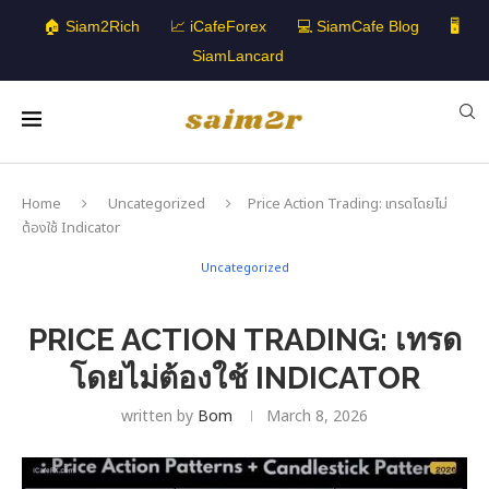
🏠 Siam2Rich
📈 iCafeForex
💻 SiamCafe Blog
🖥️
SiamLancard
Home
Uncategorized
Price Action Trading: เทรดโดยไม่
ต้องใช้ Indicator
Uncategorized
PRICE ACTION TRADING: เทรด
โดยไม่ต้องใช้ INDICATOR
written by
Bom
March 8, 2026