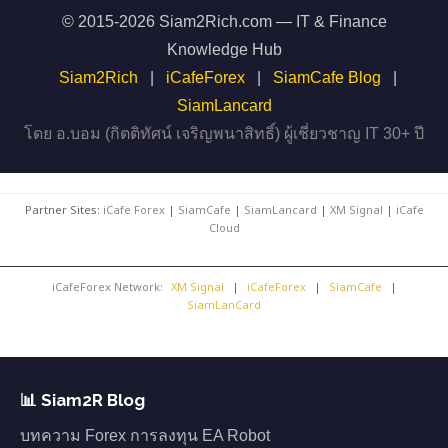
© 2015-2026 Siam2Rich.com — IT & Finance
Knowledge Hub
Siam2Rich
|
iCafeForex
|
SiamCafe Blog
|
SiamLancard
โดย อ.บอม (กิตติทัศน์ เจริญพนาสิทธิ์) ผู้เชี่ยวชาญ IT 30+ ปี
Partner Sites:
iCafe Forex
|
SiamCafe
|
SiamLancard
|
XM Signal
|
iCafe
Cloud
iCafeForex Network:
XM Signal
|
iCafeForex
|
SiamCafe
|
SiamLanCard
📊 Siam2R Blog
บทความ Forex การลงทุน EA Robot