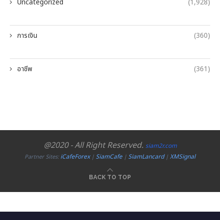
Uncategorized
(1,928)
การเงิน
(360)
อาชีพ
(361)
@2020 - All Right Reserved.
siam2r.com
iCafeForex
SiamCafe
SiamLancard
XMSignal
Partner Sites:
|
|
|
BACK TO TOP