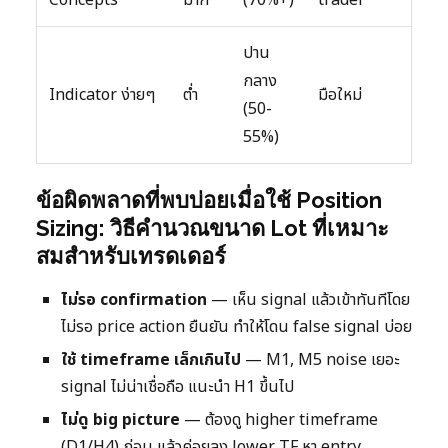
ปาน
กลาง
Indicator ง่ายๆ
ต่ำ
มือใหม่
(50-
55%)
ข้อผิดพลาดที่พบบ่อยเมื่อใช้ Position
Sizing: วิธีคำนวณขนาด Lot ที่เหมาะ
สมสำหรับเทรดเดอร์
ไม่รอ confirmation
— เห็น signal แล้วเข้าทันทีโดย
ไม่รอ price action ยืนยัน ทำให้โดน false signal บ่อย
ใช้ timeframe เล็กเกินไป
— M1, M5 noise เยอะ
signal ไม่น่าเชื่อถือ แนะนำ H1 ขึ้นไป
ไม่ดู big picture
— ต้องดู higher timeframe
(D1/H4) ก่อน แล้วค่อยลง lower TF หา entry