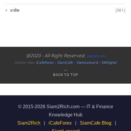
อาชีพ
(361)
@2020 - All Right Reserved.
siam2r.com
iCafeForex
SiamCafe
SiamLancard
XMSignal
Partner Sites:
|
|
|
BACK TO TOP
© 2015-2026 Siam2Rich.com — IT & Finance
Knowledge Hub
Siam2Rich
|
iCafeForex
|
SiamCafe Blog
|