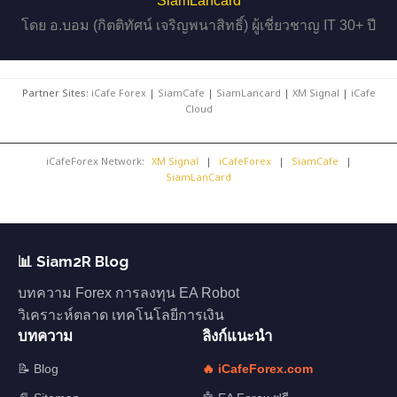
SiamLancard
โดย อ.บอม (กิตติทัศน์ เจริญพนาสิทธิ์) ผู้เชี่ยวชาญ IT 30+ ปี
Partner Sites:
iCafe Forex
|
SiamCafe
|
SiamLancard
|
XM Signal
|
iCafe
Cloud
iCafeForex Network:
XM Signal
|
iCafeForex
|
SiamCafe
|
SiamLanCard
📊 Siam2R Blog
บทความ Forex การลงทุน EA Robot
วิเคราะห์ตลาด เทคโนโลยีการเงิน
บทความ
ลิงก์แนะนำ
📝 Blog
🔥 iCafeForex.com