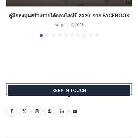
คู่มือลงทุนสร้างรายได้ออนไลน์ปี 2026: จาก FACEBOOK
August 10, 2026
KEEP IN TOUCH