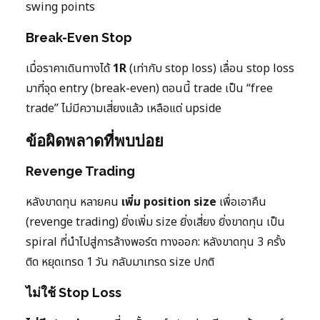
swing points
Break-Even Stop
เมื่อราคาเดินทางได้
1R
(เท่ากับ stop loss) เลื่อน stop loss
มาที่จุด entry (break-even) ตอนนี้ trade เป็น “free
trade” ไม่มีความเสี่ยงแล้ว เหลือแต่ upside
ข้อผิดพลาดที่พบบ่อย
Revenge Trading
หลังขาดทุน หลายคน
เพิ่ม position size
เพื่อเอาคืน
(revenge trading) ยิ่งเพิ่ม size ยิ่งเสี่ยง ยิ่งขาดทุน เป็น
spiral ที่นำไปสู่การล้างพอร์ต ทางออก: หลังขาดทุน 3 ครั้ง
ติด หยุดเทรด 1 วัน กลับมาเทรด size ปกติ
ไม่ใช้ Stop Loss