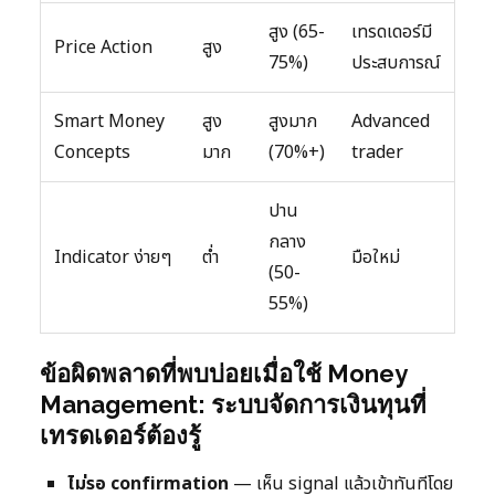
สูง (65-
เทรดเดอร์มี
Price Action
สูง
75%)
ประสบการณ์
Smart Money
สูง
สูงมาก
Advanced
Concepts
มาก
(70%+)
trader
ปาน
กลาง
Indicator ง่ายๆ
ต่ำ
มือใหม่
(50-
55%)
ข้อผิดพลาดที่พบบ่อยเมื่อใช้ Money
Management: ระบบจัดการเงินทุนที่
เทรดเดอร์ต้องรู้
ไม่รอ confirmation
— เห็น signal แล้วเข้าทันทีโดย