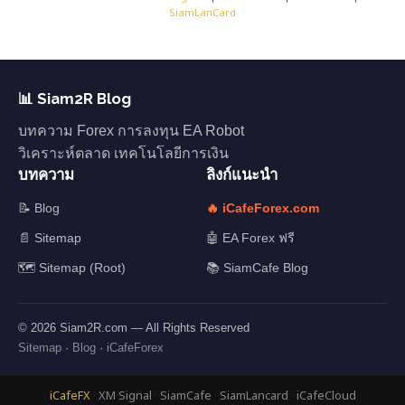
SiamLanCard
📊 Siam2R Blog
บทความ Forex การลงทุน EA Robot
วิเคราะห์ตลาด เทคโนโลยีการเงิน
บทความ
ลิงก์แนะนำ
📝 Blog
🔥 iCafeForex.com
📄 Sitemap
🤖 EA Forex ฟรี
🗺️ Sitemap (Root)
📚 SiamCafe Blog
© 2026 Siam2R.com — All Rights Reserved
Sitemap
·
Blog
·
iCafeForex
iCafeFX
·
XM Signal
·
SiamCafe
·
SiamLancard
·
iCafeCloud