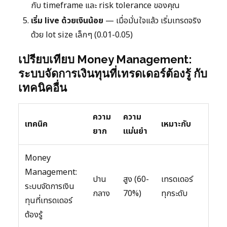
กับ timeframe และ risk tolerance ของคุณ
เริ่ม live ด้วยเงินน้อย
— เมื่อมั่นใจแล้ว เริ่มเทรดจริง
ด้วย lot size เล็กๆ (0.01-0.05)
เปรียบเทียบ Money Management:
ระบบจัดการเงินทุนที่เทรดเดอร์ต้องรู้ กับ
เทคนิคอื่น
ความ
ความ
เทคนิค
เหมาะกับ
ยาก
แม่นยำ
Money
Management:
ปาน
สูง (60-
เทรดเดอร์
ระบบจัดการเงิน
กลาง
70%)
ทุกระดับ
ทุนที่เทรดเดอร์
ต้องรู้