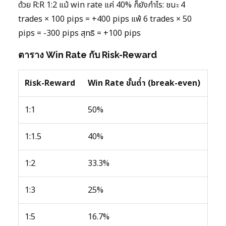
ด้วย R:R 1:2 แม้ win rate แค่ 40% ก็ยังกำไร: ชนะ 4
trades × 100 pips = +400 pips แพ้ 6 trades × 50
pips = -300 pips สุทธิ = +100 pips
ตาราง Win Rate กับ Risk-Reward
Risk-Reward
Win Rate ขั้นต่ำ (break-even)
1:1
50%
1:1.5
40%
1:2
33.3%
1:3
25%
1:5
16.7%