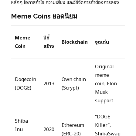
หลักๆ โอกาสกำไร ความเสี่ยง และวิธีจัดการถ้าต้องการลอง
Meme Coins ยอดนิยม
Ma
Meme
ปีที่
Blockchain
จุดเด่น
Ca
Coin
สร้าง
Ra
Original
meme
Dogecoin
Own chain
2013
coin, Elon
Top
(DOGE)
(Scrypt)
Musk
support
“DOGE
Shiba
Ethereum
Killer”,
Inu
2020
Top
(ERC-20)
ShibaSwap