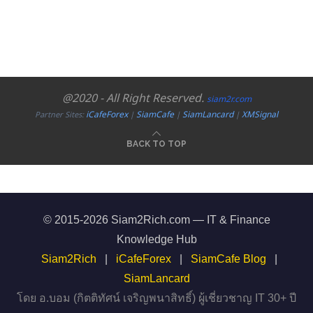
@2020 - All Right Reserved.
siam2r.com
iCafeForex
SiamCafe
SiamLancard
XMSignal
Partner Sites:
|
|
|
BACK TO TOP
© 2015-2026 Siam2Rich.com — IT & Finance
Knowledge Hub
Siam2Rich
|
iCafeForex
|
SiamCafe Blog
|
SiamLancard
โดย อ.บอม (กิตติทัศน์ เจริญพนาสิทธิ์) ผู้เชี่ยวชาญ IT 30+ ปี