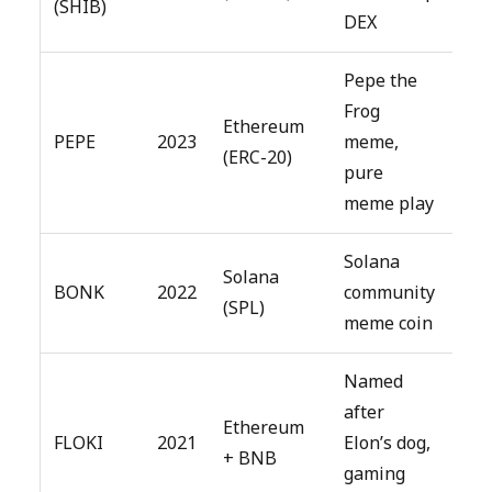
(SHIB)
DEX
Pepe the
Frog
Ethereum
Top
PEPE
2023
meme,
(ERC-20)
50
pure
meme play
Solana
Solana
Top
BONK
2022
community
(SPL)
100
meme coin
Named
after
Ethereum
Top
FLOKI
2021
Elon’s dog,
+ BNB
100
gaming