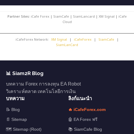
Partner Sites:
iCafe Forex
|
SiamCafe
|
SiamLancard
|
XM Signal
|
iCafe
Cloud
iCafeForex Network:
XM Signal
|
iCafeForex
|
SiamCafe
|
SiamLanCard
📊 Siam2R Blog
บทความ Forex การลงทุน EA Robot
วิเคราะห์ตลาด เทคโนโลยีการเงิน
บทความ
ลิงก์แนะนำ
📝 Blog
🔥 iCafeForex.com
📄 Sitemap
🤖 EA Forex ฟรี
🗺️ Sitemap (Root)
📚 SiamCafe Blog