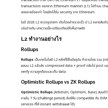
transaction ทำให้ DeFi บน Ethereum L1 ไม่คุ้มสำหรับ trans
transactions ออกจาก Ethereum mainnet (L1) ไปทำบน chain แย
ลงหลายร้อยเท่า โดยยังได้รับ security จาก Ethereum
ในปี 2026 L2 ecosystem เติบโตอย่างรวดเร็ว มี L2 หลายสิบตัว แต
เด่นต่างกัน บทความนี้จะเปรียบเทียบให้เห็นภาพชัด
L2 ทำงานอย่างไร
Rollups
Rollups
เป็นเทคโนโลยี L2 หลักที่ใช้ในปัจจุบัน ทำงานโดย รวม 
ผลบน L2 แล้วส่ง compressed data + proof กลับไป post บน 
verify ความถูกต้องและเก็บ data
Optimistic Rollups vs ZK Rollups
Optimistic Rollups
(Arbitrum, Optimism, Base) สมมติว่า t
ภายใน 7 วัน (challenge period) ข้อดีคือ compatible กับ EVM ไ
services ที่ให้ instant withdrawal ได้)