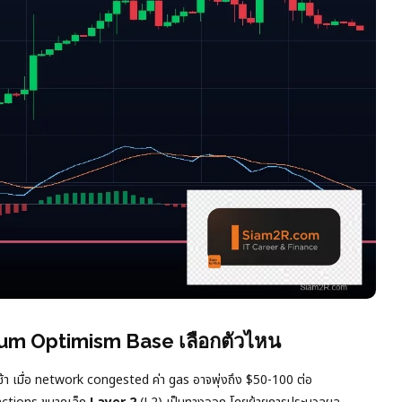
rum Optimism Base เลือกตัวไหน
่ช้า เมื่อ network congested ค่า gas อาจพุ่งถึง $50-100 ต่อ