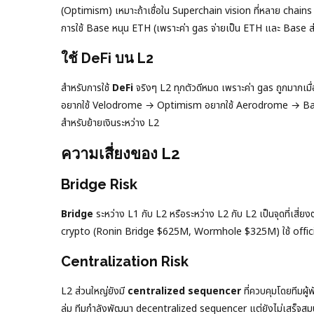
(Optimism) เหมาะถ้าเชื่อใน Superchain vision ที่หลาย chains
การใช้ Base หนุน ETH (เพราะค่า gas จ่ายเป็น ETH และ Base ส่ง
ใช้ DeFi บน L2
สำหรับการใช้
DeFi
จริงๆ L2 ทุกตัวดีหมด เพราะค่า gas ถูกมากเม
อยากใช้ Velodrome → Optimism อยากใช้ Aerodrome → Base เก็บ
สำหรับย้ายเงินระหว่าง L2
ความเสี่ยงของ L2
Bridge Risk
Bridge
ระหว่าง L1 กับ L2 หรือระหว่าง L2 กับ L2 เป็นจุดที่เสี่
crypto (Ronin Bridge $625M, Wormhole $325M) ใช้ official b
Centralization Risk
L2 ส่วนใหญ่ยังมี
centralized sequencer
ที่ควบคุมโดยทีมผู
ล่ม ทีมกำลังพัฒนา decentralized sequencer แต่ยังไม่เสร็จสมบูรณ์