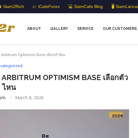
 Siam2Rich
📈 iCafeForex
💻 SiamCafe Blog
🖥️ SiamLanca
ABOUT
GALLERY
SERVICE
OUR CUSTOMERS
: Arbitrum Optimism Base เลือกตัวไหน
categorized
 ARBITRUM OPTIMISM BASE เลือกตัว
ไหน
om
March 8, 2026