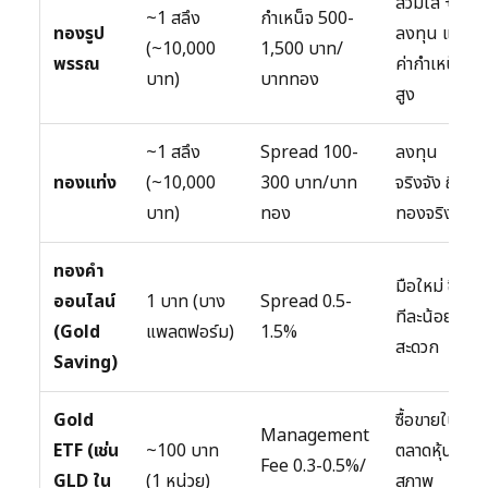
สวมใส่ +
~1 สลึง
กำเหน็จ 500-
ทองรูป
ลงทุน แต่
(~10,000
1,500 บาท/
พรรณ
ค่ากำเหน็จ
บาท)
บาททอง
สูง
~1 สลึง
Spread 100-
ลงทุน
ทองแท่ง
(~10,000
300 บาท/บาท
จริงจัง ถือ
บาท)
ทอง
ทองจริง
ทองคำ
มือใหม่ ซื้อ
ออนไลน์
1 บาท (บาง
Spread 0.5-
ทีละน้อย
(Gold
แพลตฟอร์ม)
1.5%
สะดวก
Saving)
Gold
ซื้อขายใน
Management
ETF (เช่น
~100 บาท
ตลาดหุ้น
Fee 0.3-0.5%/
GLD ใน
(1 หน่วย)
สภาพ