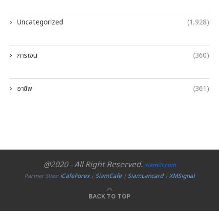
Uncategorized
(1,928)
การเงิน
(360)
อาชีพ
(361)
@2020 - All Right Reserved.
siam2r.com
iCafeForex
SiamCafe
SiamLancard
XMSignal
Partner Sites:
|
|
|
BACK TO TOP