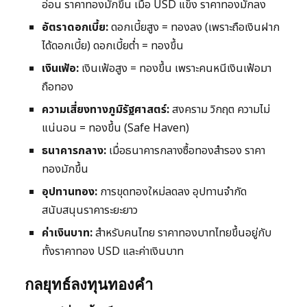
อ่อน ราคาทองมักขึ้น เมื่อ USD แข็ง ราคาทองมักลง
อัตราดอกเบี้ย:
ดอกเบี้ยสูง = ทองลง (เพราะถือเงินฝาก
ได้ดอกเบี้ย) ดอกเบี้ยต่ำ = ทองขึ้น
เงินเฟ้อ:
เงินเฟ้อสูง = ทองขึ้น เพราะคนหนีเงินเฟ้อมา
ถือทอง
ความเสี่ยงทางภูมิรัฐศาสตร์:
สงคราม วิกฤต ความไม่
แน่นอน = ทองขึ้น (Safe Haven)
ธนาคารกลาง:
เมื่อธนาคารกลางซื้อทองสำรอง ราคา
ทองมักขึ้น
อุปทานทอง:
การขุดทองใหม่ลดลง อุปทานจำกัด
สนับสนุนราคาระยะยาว
ค่าเงินบาท:
สำหรับคนไทย ราคาทองบาทไทยขึ้นอยู่กับ
ทั้งราคาทอง USD และค่าเงินบาท
กลยุทธ์ลงทุนทองคำ