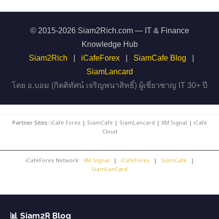
© 2015-2026 Siam2Rich.com — IT & Finance
Knowledge Hub
Siam2Rich
|
iCafeForex
|
SiamCafe Blog
|
SiamLancard
โดย อ.บอม (กิตติทัศน์ เจริญพนาสิทธิ์) ผู้เชี่ยวชาญ IT 30+ ปี
Partner Sites:
iCafe Forex
|
SiamCafe
|
SiamLancard
|
XM Signal
|
iCafe
Cloud
iCafeForex Network:
XM Signal
|
iCafeForex
|
SiamCafe
|
SiamLanCard
📊 Siam2R Blog