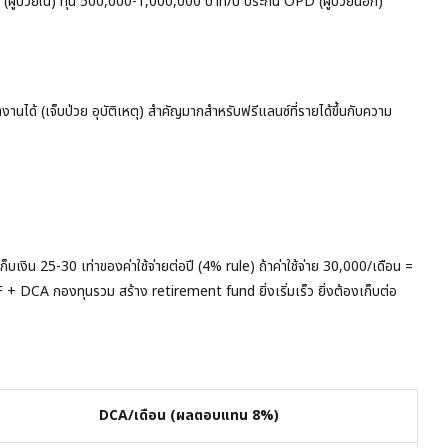
(ผู้ป่วยใน) ทุน 500,000-1,000,000 บาท/ปี ประกัน OPD (ผู้ป่วยนอก)
ำงานได้ (เจ็บป่วย อุบัติเหตุ) สำคัญมากสำหรับฟรีแลนซ์ที่รายได้ขึ้นกับความ
เงิน 25-30 เท่าของค่าใช้จ่ายต่อปี (4% rule) ถ้าค่าใช้จ่าย 30,000/เดือน =
DCA กองทุนรวม สร้าง retirement fund ยิ่งเริ่มเร็ว ยิ่งต้องเก็บต่อ
DCA/เดือน (ผลตอบแทน 8%)