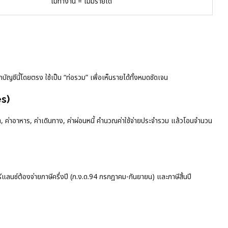
ไม่ทำงาน = ไม่มีรายได้
บัญชีนี้โดยตรง ใช้เป็น “ท่อรวม” เพื่อเห็นรายได้ทั้งหมดชัดเจน
es)
เน็ต, ค่าอาหาร, ค่าเดินทาง, ค่าผ่อนหนี้ คำนวณค่าใช้จ่ายประจำรวม แล้วโอนจำนวน
แลนซ์ต้องจ่ายภาษีครึ่งปี (ภ.ง.ด.94 กรกฎาคม-กันยายน) และภาษีสิ้นปี