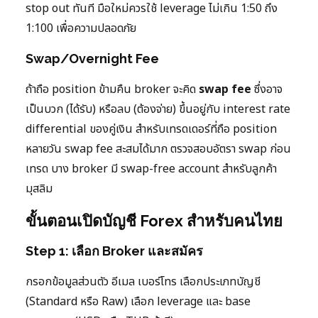
stop out ทันที มือใหม่ควรใช้ leverage ไม่เกิน 1:50 ถึง
1:100 เพื่อความปลอดภัย
Swap/Overnight Fee
ถ้าถือ position ข้ามคืน broker จะคิด
swap fee
ซึ่งอาจ
เป็นบวก (ได้รับ) หรือลบ (ต้องจ่าย) ขึ้นอยู่กับ interest rate
differential ของคู่เงิน สำหรับเทรดเดอร์ที่ถือ position
หลายวัน swap fee สะสมได้มาก ตรวจสอบอัตรา swap ก่อน
เทรด บาง broker มี swap-free account สำหรับลูกค้า
มุสลิม
ขั้นตอนเปิดบัญชี Forex สำหรับคนไทย
Step 1: เลือก Broker และสมัคร
กรอกข้อมูลส่วนตัว อีเมล เบอร์โทร เลือกประเภทบัญชี
(Standard หรือ Raw) เลือก leverage และ base