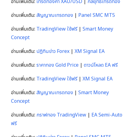
อ่านเพิ่มเติม:
เทรดทองคำ XAU/USD
|
กลยุทธ์เทรดทอง
อ่านเพิ่มเติม:
สัญญาณเทรดทอง
|
Panel SMC MT5
อ่านเพิ่มเติม:
TradingView ใช้ฟรี
|
Smart Money
Concept
อ่านเพิ่มเติม:
ปฏิทินข่าว Forex
|
XM Signal EA
อ่านเพิ่มเติม:
ราคาทอง Gold Price
|
ดาวน์โหลด EA ฟรี
อ่านเพิ่มเติม:
TradingView ใช้ฟรี
|
XM Signal EA
อ่านเพิ่มเติม:
สัญญาณเทรดทอง
|
Smart Money
Concept
อ่านเพิ่มเติม:
กราฟทอง TradingView
|
EA Semi-Auto
ฟรี