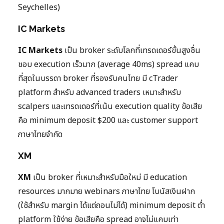
Seychelles)
IC Markets
IC Markets
เป็น broker ระดับโลกที่เทรดเดอร์ขั้นสูงชื่น
ชอบ execution เร็วมาก (average 40ms) spread แคบ
ที่สุดในบรรดา broker ที่รองรับคนไทย มี cTrader
platform สำหรับ advanced traders เหมาะสำหรับ
scalpers และเทรดเดอร์ที่เน้น execution quality ข้อเสีย
คือ minimum deposit $200 และ customer support
ภาษาไทยจำกัด
XM
XM
เป็น broker ที่เหมาะสำหรับมือใหม่ มี education
resources มากมาย webinars ภาษาไทย โบนัสเงินฝาก
(ใช้สำหรับ margin ได้แต่ถอนไม่ได้) minimum deposit ต่ำ
platform ใช้ง่าย ข้อเสียคือ spread อาจไม่แคบเท่า