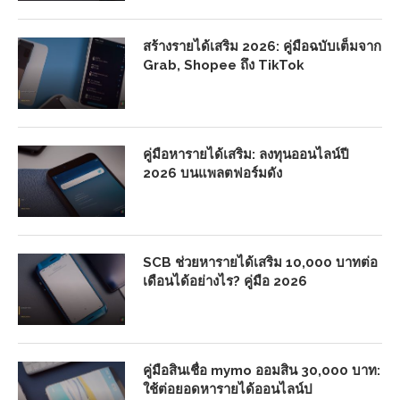
สร้างรายได้เสริม 2026: คู่มือฉบับเต็มจาก
Grab, Shopee ถึง TikTok
คู่มือหารายได้เสริม: ลงทุนออนไลน์ปี
2026 บนแพลตฟอร์มดัง
SCB ช่วยหารายได้เสริม 10,000 บาทต่อ
เดือนได้อย่างไร? คู่มือ 2026
คู่มือสินเชื่อ mymo ออมสิน 30,000 บาท:
ใช้ต่อยอดหารายได้ออนไลน์ป