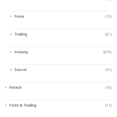
Forex
(73)
Trading
(61)
การลงทุน
(870)
วิเคราะห์
(91)
Fintech
(76)
Forex & Trading
(13)