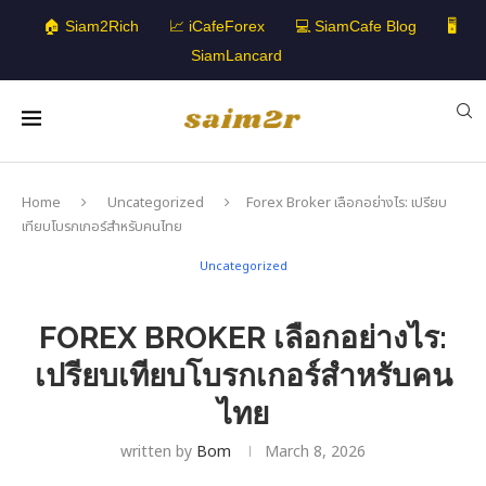
🏠 Siam2Rich
📈 iCafeForex
💻 SiamCafe Blog
🖥️
SiamLancard
Home
Uncategorized
Forex Broker เลือกอย่างไร: เปรียบ
เทียบโบรกเกอร์สำหรับคนไทย
Uncategorized
FOREX BROKER เลือกอย่างไร:
เปรียบเทียบโบรกเกอร์สำหรับคน
ไทย
written by
Bom
March 8, 2026