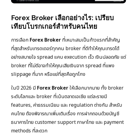
Forex Broker เลือกอย่างไร: เปรียบ
เทียบโบรกเกอร์สำหรับคนไทย
การเลือก
Forex Broker
ที่เหมาะสมเป็นก้าวแรกที่สำคัญ
ที่สุดสำหรับเทรดเดอร์ทุกคน broker ที่ดีทำให้คุณเทรดได้
อย่างสบายใจ spread แคบ execution เร็ว เงินปลอดภัย แต่
broker ที่ไม่ดีอาจทำให้คุณเสียเงินจาก spread ที่แพง
slippage ที่มาก หรือแย่ที่สุดคือถูกโกง
ในปี 2026 มี
Forex Broker
ให้เลือกมากมาย ทั้ง broker
ระดับโลกและ broker ที่เน้นตลาดเอเชีย แต่ละรายมี
features, ค่าธรรมเนียม และ regulation ต่างกัน สำหรับ
คนไทย ต้องพิจารณาเพิ่มเติมเรื่อง การฝากถอนด้วยบัญชี
ธนาคารไทย customer support ภาษาไทย และ payment
methods ที่สะดวก