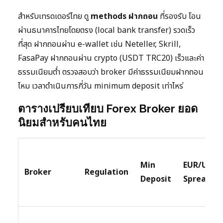
สำหรับเทรดเดอร์ไทย ดู
methods ฝากถอน
ที่รองรับ โอน
ผ่านธนาคารไทยโดยตรง (local bank transfer) รวดเร็ว
ที่สุด ฝากถอนผ่าน e-wallet เช่น Neteller, Skrill,
FasaPay ฝากถอนผ่าน crypto (USDT TRC20) เร็วและค่า
ธรรมเนียมต่ำ ตรวจสอบว่า broker มีค่าธรรมเนียมฝากถอน
ไหม เวลาดำเนินการกี่วัน minimum deposit เท่าไหร่
ตารางเปรียบเทียบ Forex Broker ยอด
นิยมสำหรับคนไทย
Min
EUR/USD
Broker
Regulation
Deposit
Spread