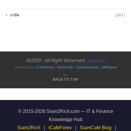
อาชีพ
(361)
@2020 - All Right Reserved.
siam2r.com
iCafeForex
SiamCafe
SiamLancard
XMSignal
Partner Sites:
|
|
|
BACK TO TOP
© 2015-2026 Siam2Rich.com — IT & Finance
Knowledge Hub
Siam2Rich
|
iCafeForex
|
SiamCafe Blog
|