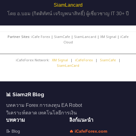
SiamLancard
โดย อ.บอม (กิตติทัศน์ เจริญพนาสิทธิ์) ผู้เชี่ยวชาญ IT 30+ ปี
Partner Sites:
iCafe Forex
|
SiamCafe
|
SiamLancard
|
XM Signal
|
iCafe
Cloud
iCafeForex Network:
XM Signal
|
iCafeForex
|
SiamCafe
|
SiamLanCard
📊 Siam2R Blog
บทความ Forex การลงทุน EA Robot
วิเคราะห์ตลาด เทคโนโลยีการเงิน
บทความ
ลิงก์แนะนำ
📝 Blog
🔥 iCafeForex.com