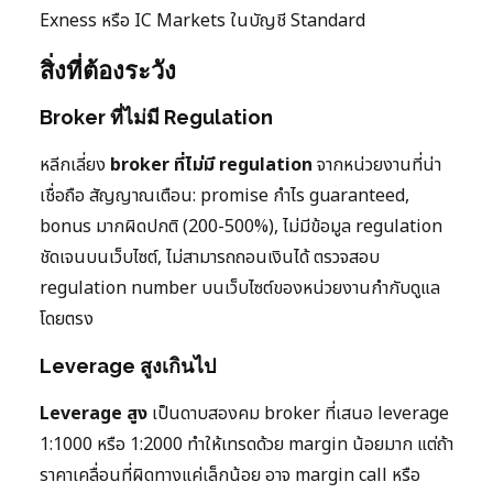
Exness หรือ IC Markets ในบัญชี Standard
สิ่งที่ต้องระวัง
Broker ที่ไม่มี Regulation
หลีกเลี่ยง
broker ที่ไม่มี regulation
จากหน่วยงานที่น่า
เชื่อถือ สัญญาณเตือน: promise กำไร guaranteed,
bonus มากผิดปกติ (200-500%), ไม่มีข้อมูล regulation
ชัดเจนบนเว็บไซต์, ไม่สามารถถอนเงินได้ ตรวจสอบ
regulation number บนเว็บไซต์ของหน่วยงานกำกับดูแล
โดยตรง
Leverage สูงเกินไป
Leverage สูง
เป็นดาบสองคม broker ที่เสนอ leverage
1:1000 หรือ 1:2000 ทำให้เทรดด้วย margin น้อยมาก แต่ถ้า
ราคาเคลื่อนที่ผิดทางแค่เล็กน้อย อาจ margin call หรือ