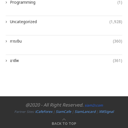
Programming
(1)
Uncategorized
(1,928)
การเงิน
(360)
อาชีพ
(361)
@2020 - All Right Reserved.
siam2r.com
iCafeForex
SiamCafe
SiamLancard
XMSignal
Partner Sites:
|
|
|
BACK TO TOP