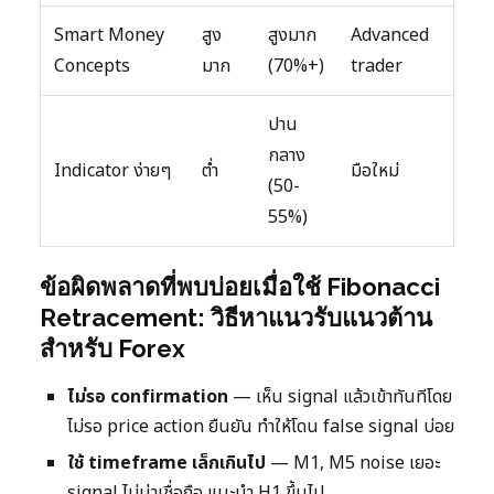
Smart Money
สูง
สูงมาก
Advanced
Concepts
มาก
(70%+)
trader
ปาน
กลาง
Indicator ง่ายๆ
ต่ำ
มือใหม่
(50-
55%)
ข้อผิดพลาดที่พบบ่อยเมื่อใช้ Fibonacci
Retracement: วิธีหาแนวรับแนวต้าน
สำหรับ Forex
ไม่รอ confirmation
— เห็น signal แล้วเข้าทันทีโดย
ไม่รอ price action ยืนยัน ทำให้โดน false signal บ่อย
ใช้ timeframe เล็กเกินไป
— M1, M5 noise เยอะ
signal ไม่น่าเชื่อถือ แนะนำ H1 ขึ้นไป