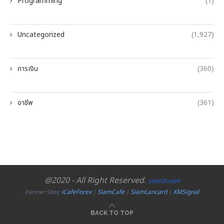
Programming
(1)
Uncategorized
(1,927)
การเงิน
(360)
อาชีพ
(361)
@2020 - All Right Reserved.
siam2r.com
iCafeForex
SiamCafe
SiamLancard
XMSignal
Partner Sites:
|
|
|
BACK TO TOP