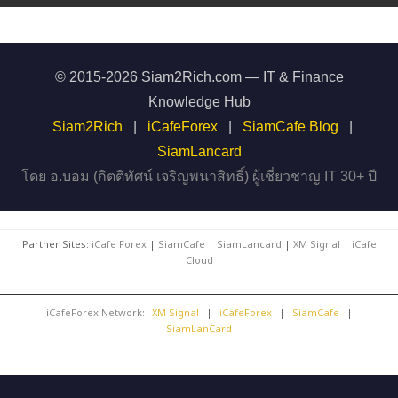
© 2015-2026 Siam2Rich.com — IT & Finance
Knowledge Hub
Siam2Rich
|
iCafeForex
|
SiamCafe Blog
|
SiamLancard
โดย อ.บอม (กิตติทัศน์ เจริญพนาสิทธิ์) ผู้เชี่ยวชาญ IT 30+ ปี
Partner Sites:
iCafe Forex
|
SiamCafe
|
SiamLancard
|
XM Signal
|
iCafe
Cloud
iCafeForex Network:
XM Signal
|
iCafeForex
|
SiamCafe
|
SiamLanCard