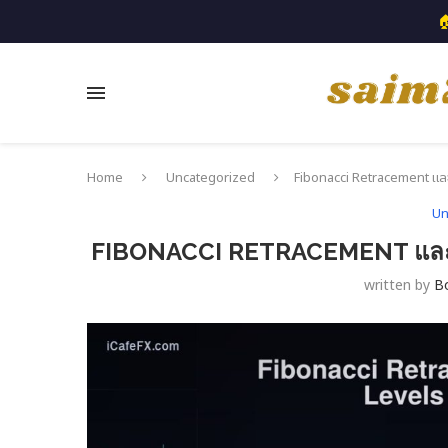

Home
Uncategorized
Fibonacci Retracement และ 
Un
FIBONACCI RETRACEMENT และ E
written by
B