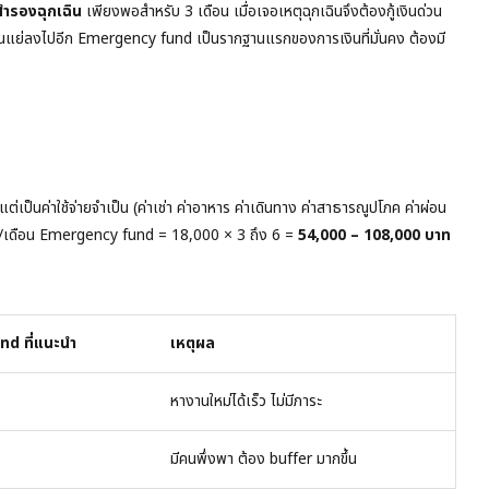
สำรองฉุกเฉิน
เพียงพอสำหรับ 3 เดือน เมื่อเจอเหตุฉุกเฉินจึงต้องกู้เงินด่วน
เงินแย่ลงไปอีก Emergency fund เป็นรากฐานแรกของการเงินที่มั่นคง ต้องมี
 แต่เป็นค่าใช้จ่ายจำเป็น (ค่าเช่า ค่าอาหาร ค่าเดินทาง ค่าสาธารณูปโภค ค่าผ่อน
 บาท/เดือน Emergency fund = 18,000 × 3 ถึง 6 =
54,000 – 108,000 บาท
d ที่แนะนำ
เหตุผล
หางานใหม่ได้เร็ว ไม่มีภาระ
มีคนพึ่งพา ต้อง buffer มากขึ้น