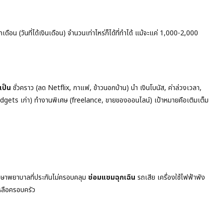
อน (วันที่ได้เงินเดือน) จำนวนเท่าไหร่ก็ได้ที่ทำได้ แม้จะแค่ 1,000-2,000
เป็น
ชั่วคราว (ลด Netflix, กาแฟ, ข้าวนอกบ้าน) นำ เงินโบนัส, ค่าล่วงเวลา,
, gadgets เก่า) ทำงานพิเศษ (freelance, ขายของออนไลน์) เป้าหมายคือเติมเต็ม
กษาพยาบาลที่ประกันไม่ครอบคลุม
ซ่อมแซมฉุกเฉิน
รถเสีย เครื่องใช้ไฟฟ้าพัง
หลือครอบครัว