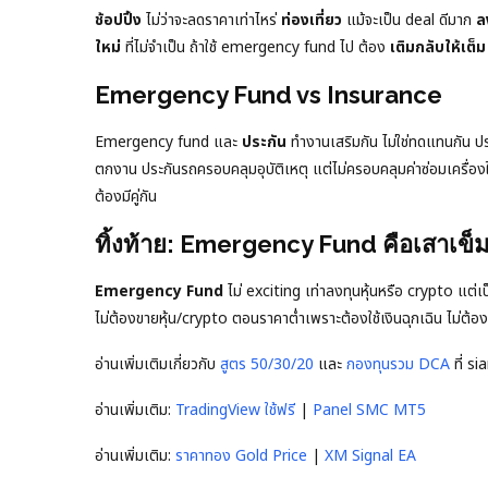
ช้อปปิ้ง
ไม่ว่าจะลดราคาเท่าไหร่
ท่องเที่ยว
แม้จะเป็น deal ดีมาก
ล
ใหม่
ที่ไม่จำเป็น ถ้าใช้ emergency fund ไป ต้อง
เติมกลับให้เต็ม
Emergency Fund vs Insurance
Emergency fund และ
ประกัน
ทำงานเสริมกัน ไม่ใช่ทดแทนกัน ป
ตกงาน ประกันรถครอบคลุมอุบัติเหตุ แต่ไม่ครอบคลุมค่าซ่อมเครื่อ
ต้องมีคู่กัน
ทิ้งท้าย: Emergency Fund คือเสาเข็
Emergency Fund
ไม่ exciting เท่าลงทุนหุ้นหรือ crypto แต่เ
ไม่ต้องขายหุ้น/crypto ตอนราคาต่ำเพราะต้องใช้เงินฉุกเฉิน ไม่ต้องกู้
อ่านเพิ่มเติมเกี่ยวกับ
สูตร 50/30/20
และ
กองทุนรวม DCA
ที่ s
อ่านเพิ่มเติม:
TradingView ใช้ฟรี
|
Panel SMC MT5
อ่านเพิ่มเติม:
ราคาทอง Gold Price
|
XM Signal EA