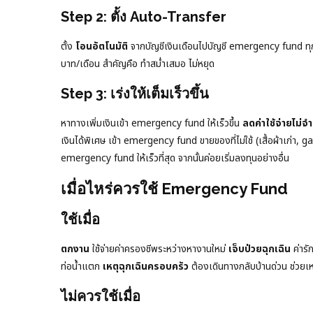
Step 2: ตั้ง Auto-Transfer
ตั้ง
โอนอัตโนมัติ
จากบัญชีเงินเดือนไปบัญชี emergency fund ทุกเดื
บาท/เดือน สำคัญคือ ทำสม่ำเสมอ ไม่หยุด
Step 3: เร่งให้เต็มเร็วขึ้น
หาทางเพิ่มเงินเข้า emergency fund ให้เร็วขึ้น
ลดค่าใช้จ่ายไม่จำ
เงินได้พิเศษ เข้า emergency fund ขายของที่ไม่ใช้ (เสื้อผ้าเก่า
emergency fund ให้เร็วที่สุด จากนั้นค่อยเริ่มลงทุนอย่างอื่น
เมื่อไหร่ควรใช้ Emergency Fund
ใช้เมื่อ
ตกงาน
ใช้จ่ายค่าครองชีพระหว่างหางานใหม่
เจ็บป่วยฉุกเฉิน
ค่ารั
ท่อน้ำแตก
เหตุฉุกเฉินครอบครัว
ต้องเดินทางกลับบ้านด่วน ช่วยเ
ไม่ควรใช้เมื่อ