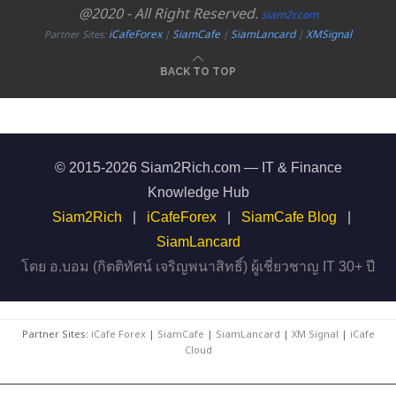
@2020 - All Right Reserved.
siam2r.com
iCafeForex
SiamCafe
SiamLancard
XMSignal
Partner Sites:
|
|
|
BACK TO TOP
© 2015-2026 Siam2Rich.com — IT & Finance
Knowledge Hub
Siam2Rich
|
iCafeForex
|
SiamCafe Blog
|
SiamLancard
โดย อ.บอม (กิตติทัศน์ เจริญพนาสิทธิ์) ผู้เชี่ยวชาญ IT 30+ ปี
Partner Sites:
iCafe Forex
|
SiamCafe
|
SiamLancard
|
XM Signal
|
iCafe
Cloud