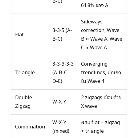
B-C)
61.8% ของ A
Sideways
3-3-5 (A-
correction, Wave
Flat
B-C)
B ≈ Wave A, Wave
C ≈ Wave A
3-3-3-3-3
Converging
Triangle
(A-B-C-
trendlines, มักเกิด
D-E)
ใน Wave 4
Double
2 zigzags เชื่อมด้วย
W-X-Y
Zigzag
X wave
W-X-Y
ผสม flat + zigzag
Combination
(mixed)
+ triangle