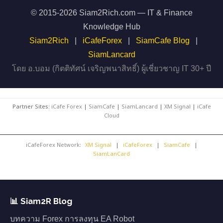
© 2015-2026 Siam2Rich.com — IT & Finance
Knowledge Hub
Siam2Rich
|
iCafeForex
|
SiamCafe Blog
|
SiamLancard
โดย อ.บอม (กิตติทัศน์ เจริญพนาสิทธิ์) ผู้เชี่ยวชาญ IT 30+ ปี
Partner Sites:
iCafe Forex
|
SiamCafe
|
SiamLancard
|
XM Signal
|
iCafe
Cloud
iCafeForex Network:
XM Signal
|
iCafeForex
|
SiamCafe
|
SiamLanCard
📊 Siam2R Blog
บทความ Forex การลงทุน EA Robot