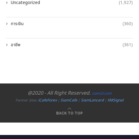
Uncategorized
(1,927)
การเงิน
(360)
อาชีพ
(361)
@2020 - All Right Reserved.
siam2r.com
iCafeForex
SiamCafe
SiamLancard
XMSignal
Partner Sites:
|
|
|
BACK TO TOP