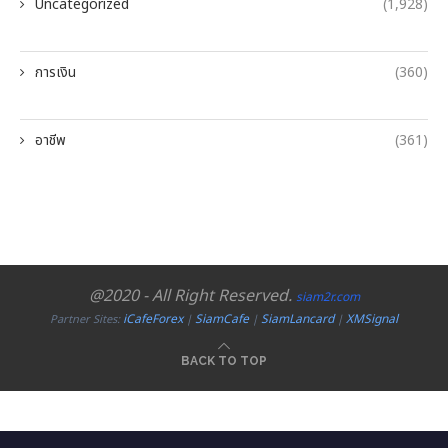
Uncategorized
(1,928)
การเงิน
(360)
อาชีพ
(361)
@2020 - All Right Reserved.
siam2r.com
iCafeForex
SiamCafe
SiamLancard
XMSignal
Partner Sites:
|
|
|
BACK TO TOP