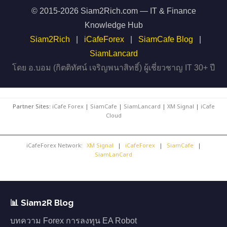
© 2015-2026 Siam2Rich.com — IT & Finance
Knowledge Hub
Siam2Rich
|
iCafeForex
|
SiamCafe Blog
|
SiamLancard
โดย อ.บอม (กิตติทัศน์ เจริญพนาสิทธิ์) ผู้เชี่ยวชาญ IT 30+ ปี
Partner Sites:
iCafe Forex
|
SiamCafe
|
SiamLancard
|
XM Signal
|
iCafe
Cloud
iCafeForex Network:
XM Signal
|
iCafeForex
|
SiamCafe
|
SiamLanCard
📊 Siam2R Blog
บทความ Forex การลงทุน EA Robot