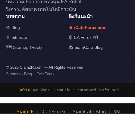
บทความ Forex การลงทุน EA Robot
วิเคราะห์ตลาด เทคโนโลยีการเงิน
บทความ
ลิงก์แนะนำ
📝 Blog
🔥 iCafeForex.com
📄 Sitemap
🤖 EA Forex ฟรี
🗺️ Sitemap (Root)
📚 SiamCafe Blog
© 2026 Siam2R.com — All Rights Reserved
Sitemap
·
Blog
·
iCafeForex
iCafeFX
·
XM Signal
·
SiamCafe
·
SiamLancard
·
iCafeCloud
Siam2R
|
iCafeForex
|
SiamCafe Blog
|
XM
Signal
|
SiamLanCard
© 2026 Siam2R.com | อ.บอม กิตติทัศน์ เจริญพนาสิทธิ์