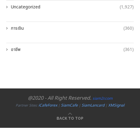
Uncategorized
(1,927)
การเงิน
(360)
อาชีพ
(361)
@2020 - All Right Reserved.
siam2r.com
iCafeForex
SiamCafe
SiamLancard
XMSignal
Partner Sites:
|
|
|
BACK TO TOP