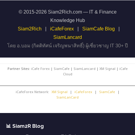
© 2015-2026 Siam2Rich.com — IT & Finance
Knowledge Hub
Siam2Rich
|
iCafeForex
|
SiamCafe Blog
|
SiamLancard
โดย อ.บอม (กิตติทัศน์ เจริญพนาสิทธิ์) ผู้เชี่ยวชาญ IT 30+ ปี
Partner Sites:
iCafe Forex
|
SiamCafe
|
SiamLancard
|
XM Signal
|
iCafe
Cloud
iCafeForex Network:
XM Signal
|
iCafeForex
|
SiamCafe
|
SiamLanCard
📊 Siam2R Blog