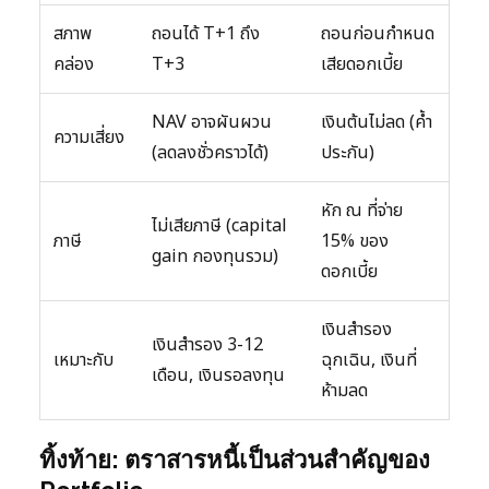
สภาพ
ถอนได้ T+1 ถึง
ถอนก่อนกำหนด
คล่อง
T+3
เสียดอกเบี้ย
NAV อาจผันผวน
เงินต้นไม่ลด (ค้ำ
ความเสี่ยง
(ลดลงชั่วคราวได้)
ประกัน)
หัก ณ ที่จ่าย
ไม่เสียภาษี (capital
ภาษี
15% ของ
gain กองทุนรวม)
ดอกเบี้ย
เงินสำรอง
เงินสำรอง 3-12
เหมาะกับ
ฉุกเฉิน, เงินที่
เดือน, เงินรอลงทุน
ห้ามลด
ทิ้งท้าย: ตราสารหนี้เป็นส่วนสำคัญของ