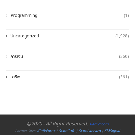
Programming
(1)
Uncategorized
(1,928)
การเงิน
(360)
อาชีพ
(361)
@2020 - All Right Reserved.
siam2r.com
iCafeForex
SiamCafe
SiamLancard
XMSignal
Partner Sites:
|
|
|