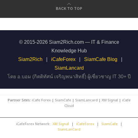
BACK TO TOP
© 2015-2026 Siam2Rich.com — IT & Finance
Knowledge Hub
Siam2Rich
|
iCafeForex
|
SiamCafe Blog
|
SiamLancard
โดย อ.บอม (กิตติทัศน์ เจริญพนาสิทธิ์) ผู้เชี่ยวชาญ IT 30+ ปี
Partner Sites:
iCafe Forex
|
SiamCafe
|
SiamLancard
|
XM Signal
|
iCafe
Cloud
iCafeForex Network:
XM Signal
|
iCafeForex
|
SiamCafe
|
SiamLanCard