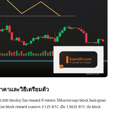
คาและวิธีเตรียมตัว
210,000 blocks) โดย reward ที่ miners ได้รับจากการขุด block ใหม่จะถูกลด
ี 2028 โดย block reward จะลดจาก 3.125 BTC เป็น 1.5625 BTC ต่อ block