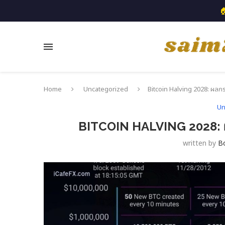

Home
Uncategorized
Bitcoin Halving 2028: ผลกระ
Un
BITCOIN HALVING 2028: ผ
written by
B