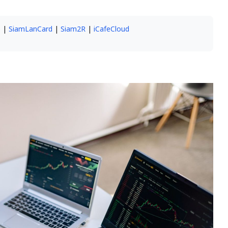
e
|
SiamLanCard
|
Siam2R
|
iCafeCloud