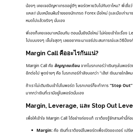
น้องๆ เคยเจอปัญหาเทรดอยู่ดีๆ พอร์ตหายวับไปกับตาไหม? พี่เชื
แหละ! มันเหมือนฝันร้ายของนักเทรด Forex มือใหม่ (และมือเก่าบ
หมดไปแล้วจริงๆ นั่นเอง
พี่เองก็เคยเจอมาเหมือนกัน ตอนนั้นยังมือใหม่ ไม่ค่อยเข้าใจเรื่อง
ไปแบบงงๆ เจ็บใจสุดๆ เลยอยากจะมาแชร์ประสบการณ์และวิธีป้องกันไ
Margin Call คืออะไรกันแน่?
Margin Call คือ
สัญญาณเตือน
จากโบรกเกอร์ว่าเงินทุนในพอร์ตข
อีกต่อไป พูดง่ายๆ คือ โบรกเกอร์กำลังบอกว่า “เฮ้ย! เงินนายใกล้หม
ถ้าเราไม่เติมเงินเข้าไปในพอร์ต โบรกเกอร์ก็จะทำการ
“Stop Out”
มากกว่าเงินที่เรามีอยู่ในพอร์ตนั่นเอง
Margin, Leverage, และ Stop Out Leve
เพื่อให้เข้าใจ Margin Call ได้อย่างถ่องแท้ เราต้องรู้จักสามคำน
Margin:
คือ เงินที่เราต้องมีในพอร์ตเพื่อเปิดออเดอร์ เปรี