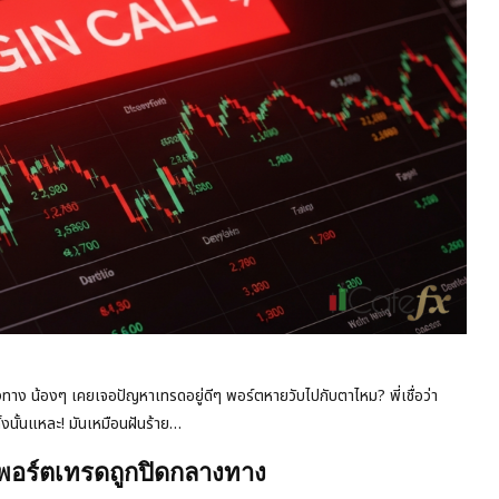
งทาง น้องๆ เคยเจอปัญหาเทรดอยู่ดีๆ พอร์ตหายวับไปกับตาไหม? พี่เชื่อว่า
นั้นแหละ! มันเหมือนฝันร้าย…
ห้พอร์ตเทรดถูกปิดกลางทาง