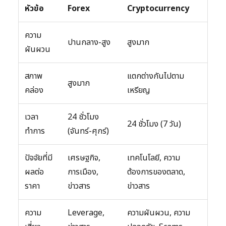
หัวข้อ
Forex
Cryptocurrency
ความ
ปานกลาง-สูง
สูงมาก
ผันผวน
สภาพ
แตกต่างกันไปตาม
สูงมาก
คล่อง
เหรียญ
เวลา
24 ชั่วโมง
24 ชั่วโมง (7 วัน)
ทำการ
(จันทร์-ศุกร์)
ปัจจัยที่มี
เศรษฐกิจ,
เทคโนโลยี, ความ
ผลต่อ
การเมือง,
ต้องการของตลาด,
ราคา
ข่าวสาร
ข่าวสาร
ความ
Leverage,
ความผันผวน, ความ