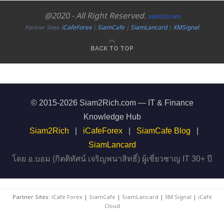
@2020 - All Right Reserved.
siam2r.com
iCafeForex
SiamCafe
SiamLancard
XMSignal
Partner Sites:
|
|
|
BACK TO TOP
© 2015-2026 Siam2Rich.com — IT & Finance
Knowledge Hub
Siam2Rich
|
iCafeForex
|
SiamCafe Blog
|
SiamLancard
โดย อ.บอม (กิตติทัศน์ เจริญพนาสิทธิ์) ผู้เชี่ยวชาญ IT 30+ ปี
Partner Sites:
iCafe Forex
|
SiamCafe
|
SiamLancard
|
XM Signal
|
iCafe
Cloud