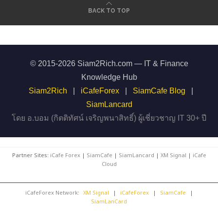
BACK TO TOP
© 2015-2026 Siam2Rich.com — IT & Finance
Knowledge Hub
Siam2Rich
|
iCafeForex
|
SiamCafe Blog
|
SiamLancard
โดย อ.บอม (กิตติทัศน์ เจริญพนาสิทธิ์) ผู้เชี่ยวชาญ IT 30+ ปี
Partner Sites:
iCafe Forex
|
SiamCafe
|
SiamLancard
|
XM Signal
|
iCafe
Cloud
iCafeForex Network:
XM Signal
|
iCafeForex
|
SiamCafe
|
SiamLanCard