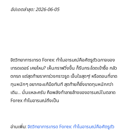
อัปเดตล่าสุด: 2026-06-05
จิตวิทยาการเทรด Forex: ทำไมอารมณ์คือศัตรูตัวฉกาจของ
เทรดเดอร์ เคยไหม? เห็นกราฟวิ่งขึ้น ก็รีบกระโดดเข้าซื้อ กลัว
ตกรถ แต่สุดท้ายราคาร่วงกราวรูด เจ็บใจสุดๆ! หรือตอนที่ขาด
ทุนหนักๆ อยากจะแก้มือทันที สุดท้ายก็ยิ่งขาดทุนหนักกว่า
เดิม… นั่นแหละครับ คือพลังทำลายล้างของอารมณ์ในตลาด
Forex ทำไมอารมณ์ถึงเป็น
อ่านเพิ่ม:
จิตวิทยาการเทรด Forex: ทำไมอารมณ์คือศัตรูตัว