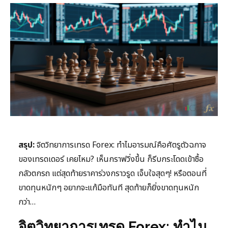
สรุป:
จิตวิทยาการเทรด Forex: ทำไมอารมณ์คือศัตรูตัวฉกาจ
ของเทรดเดอร์ เคยไหม? เห็นกราฟวิ่งขึ้น ก็รีบกระโดดเข้าซื้อ
กลัวตกรถ แต่สุดท้ายราคาร่วงกราวรูด เจ็บใจสุดๆ! หรือตอนที่
ขาดทุนหนักๆ อยากจะแก้มือทันที สุดท้ายก็ยิ่งขาดทุนหนัก
กว่า…
จิตวิทยาการเทรด Forex: ทำไม