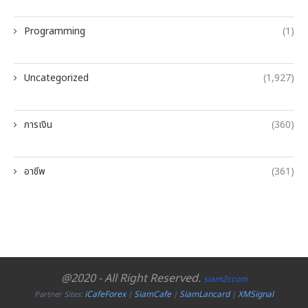
Programming
(1)
Uncategorized
(1,927)
การเงิน
(360)
อาชีพ
(361)
@2020 - All Right Reserved.
siam2r.com
iCafeForex
SiamCafe
SiamLancard
XMSignal
Partner Sites:
|
|
|