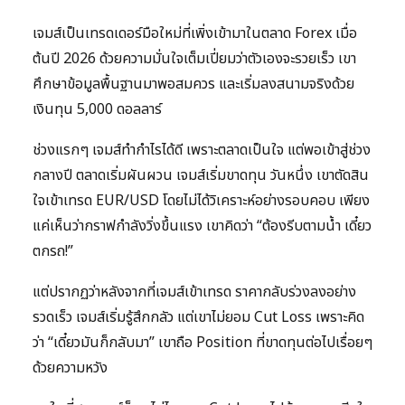
เจมส์เป็นเทรดเดอร์มือใหม่ที่เพิ่งเข้ามาในตลาด Forex เมื่อ
ต้นปี 2026 ด้วยความมั่นใจเต็มเปี่ยมว่าตัวเองจะรวยเร็ว เขา
ศึกษาข้อมูลพื้นฐานมาพอสมควร และเริ่มลงสนามจริงด้วย
เงินทุน 5,000 ดอลลาร์
ช่วงแรกๆ เจมส์ทำกำไรได้ดี เพราะตลาดเป็นใจ แต่พอเข้าสู่ช่วง
กลางปี ตลาดเริ่มผันผวน เจมส์เริ่มขาดทุน วันหนึ่ง เขาตัดสิน
ใจเข้าเทรด EUR/USD โดยไม่ได้วิเคราะห์อย่างรอบคอบ เพียง
แค่เห็นว่ากราฟกำลังวิ่งขึ้นแรง เขาคิดว่า “ต้องรีบตามน้ำ เดี๋ยว
ตกรถ!”
แต่ปรากฏว่าหลังจากที่เจมส์เข้าเทรด ราคากลับร่วงลงอย่าง
รวดเร็ว เจมส์เริ่มรู้สึกกลัว แต่เขาไม่ยอม Cut Loss เพราะคิด
ว่า “เดี๋ยวมันก็กลับมา” เขาถือ Position ที่ขาดทุนต่อไปเรื่อยๆ
ด้วยความหวัง