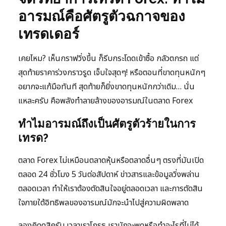
อารมณ์คือศัตรูตัวฉกาจของ
เทรดเดอร์
เคยไหม? เห็นกราฟวิ่งขึ้น ก็รีบกระโดดเข้าซื้อ กลัวตกรถ แต่
สุดท้ายราคาร่วงกราวรูด เจ็บใจสุดๆ! หรือตอนที่ขาดทุนหนักๆ
อยากจะแก้มือทันที สุดท้ายก็ยิ่งขาดทุนหนักกว่าเดิม… นั่น
แหละครับ คือพลังทำลายล้างของอารมณ์ในตลาด Forex
ทำไมอารมณ์ถึงเป็นศัตรูตัวร้ายในการ
เทรด?
ตลาด Forex ไม่เหมือนตลาดหุ้นหรือตลาดอื่นๆ ตรงที่มันเปิด
ตลอด 24 ชั่วโมง 5 วันต่อสัปดาห์ ข่าวสารและข้อมูลวิ่งพล่าน
ตลอดเวลา ทำให้เราต้องตัดสินใจอยู่ตลอดเวลา และการตัดสิน
ใจภายใต้อิทธิพลของอารมณ์มักจะนำไปสู่ความผิดพลาด
ลองคิดดูสิครับ เวลาเราโกรธ เรามักจะพูดหรือทำอะไรที่ไม่ได้