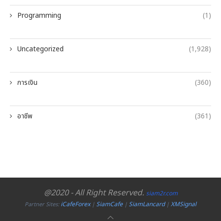
Programming
(1)
Uncategorized
(1,928)
การเงิน
(360)
อาชีพ
(361)
@2020 - All Right Reserved.
siam2r.com
iCafeForex
SiamCafe
SiamLancard
XMSignal
Partner Sites:
|
|
|