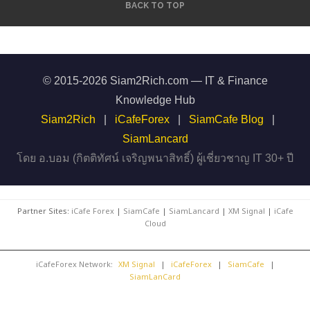
BACK TO TOP
© 2015-2026 Siam2Rich.com — IT & Finance
Knowledge Hub
Siam2Rich
|
iCafeForex
|
SiamCafe Blog
|
SiamLancard
โดย อ.บอม (กิตติทัศน์ เจริญพนาสิทธิ์) ผู้เชี่ยวชาญ IT 30+ ปี
Partner Sites:
iCafe Forex
|
SiamCafe
|
SiamLancard
|
XM Signal
|
iCafe
Cloud
iCafeForex Network:
XM Signal
|
iCafeForex
|
SiamCafe
|
SiamLanCard