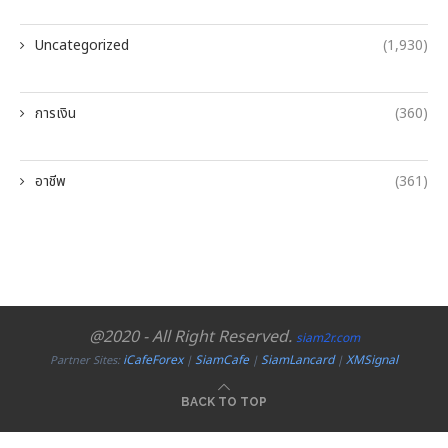
Uncategorized
(1,930)
การเงิน
(360)
อาชีพ
(361)
@2020 - All Right Reserved.
siam2r.com
iCafeForex
SiamCafe
SiamLancard
XMSignal
Partner Sites:
|
|
|
BACK TO TOP