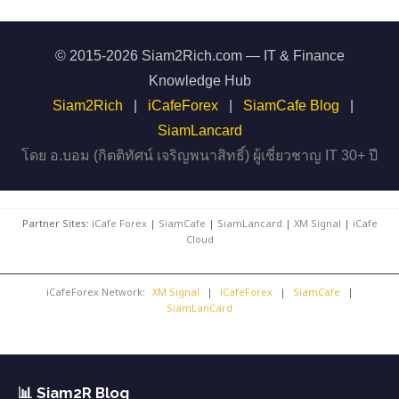
© 2015-2026 Siam2Rich.com — IT & Finance
Knowledge Hub
Siam2Rich
|
iCafeForex
|
SiamCafe Blog
|
SiamLancard
โดย อ.บอม (กิตติทัศน์ เจริญพนาสิทธิ์) ผู้เชี่ยวชาญ IT 30+ ปี
Partner Sites:
iCafe Forex
|
SiamCafe
|
SiamLancard
|
XM Signal
|
iCafe
Cloud
iCafeForex Network:
XM Signal
|
iCafeForex
|
SiamCafe
|
SiamLanCard
📊 Siam2R Blog