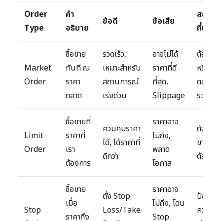
Order
คำ
สถานก
ข้อดี
ข้อเสีย
Type
อธิบาย
ที่เหมา
ซื้อขาย
รวดเร็ว,
อาจไม่ได้
ต้องการ
Market
ทันที ณ
เหมาะสำหรับ
ราคาที่ดี
หรือออ
Order
ราคา
สถานการณ์
ที่สุด,
ตลาดอย
ตลาด
เร่งด่วน
Slippage
รวดเร็ว
ซื้อขายที่
ราคาอาจ
ควบคุมราคา
ต้องการ
Limit
ราคาที่
ไม่ถึง,
ได้, ได้ราคาที่
ขายที่รา
Order
เรา
พลาด
ดีกว่า
ต้องกา
ต้องการ
โอกาส
ซื้อขาย
ราคาอาจ
ตั้ง Stop
ป้องกัน
เมื่อ
ไม่ถึง, โดน
Stop
Loss/Take
ความเสี
ราคาถึง
Stop