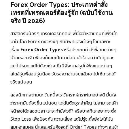
Forex Order Types: ประเภทคำสั่ง
เทรดที่เทรดเดอร์ต้องรู้จัก (ฉบับใช้งาน
จริง ปี 2026)
สวัสดีครับน้องๆ เทรดเดอร์ทุกคน! พี่เชื่อว่าหลายคนที่เพิ่งเข้า
มาในโลก Forex คงจะงงๆ กับศัพท์แสงต่างๆ โดยเฉพาะ
เรื่อง
Forex Order Types
หรือประเภทคำสั่งซื้อขายต่างๆ
นั่นแหละครับ พี่เองก็เคยเป็นมาก่อน เข้าใจเลยว่ามันดูเยอะ
แยะไปหมด แต่ไม่ต้องห่วง วันนี้พี่จะมาสรุปให้ฟังแบบง่ายๆ
สไตล์รุ่นพี่สอนรุ่นน้อง รับรองว่าอ่านจบแล้วเอาไปใช้เทรดได้
จริงแน่นอน
ลองนึกภาพตามนะ วันหนึ่งเราวิเคราะห์กราฟมาอย่างดี มั่นใจ
ว่าราคามันต้องขึ้นแน่นอน แต่ดันติดธุระสำคัญ ไม่สามารถเฝ้า
หน้าจอได้ตลอดเวลา เราจะทำยังไงดี? หรือบางทีเราอยากจะตั้ง
Stop Loss เพื่อป้องกันความเสี่ยง แต่ไม่รู้จะตั้งยังไงให้มัน
สมเหตุสมผล นี่แหละครับคือจุดที่ Order Types ต่างๆ จะเข้า