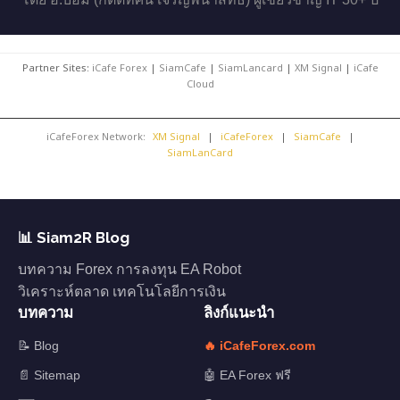
Partner Sites:
iCafe Forex
|
SiamCafe
|
SiamLancard
|
XM Signal
|
iCafe
Cloud
iCafeForex Network:
XM Signal
|
iCafeForex
|
SiamCafe
|
SiamLanCard
📊 Siam2R Blog
บทความ Forex การลงทุน EA Robot
วิเคราะห์ตลาด เทคโนโลยีการเงิน
บทความ
ลิงก์แนะนำ
📝 Blog
🔥 iCafeForex.com
📄 Sitemap
🤖 EA Forex ฟรี