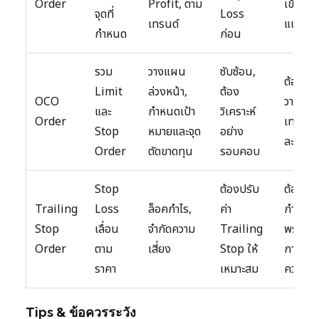
Order
Profit, ตาม
เข้าเทร
จุดที่
Loss
เทรนด์
แนวโน้
กำหนด
ก่อน
รวม
วางแผน
ซับซ้อน,
ต้องกา
Limit
ล่วงหน้า,
ต้อง
OCO
วางแผ
และ
กำหนดเป้า
วิเคราะห์
Order
เทรดอย
Stop
หมายและจุด
อย่าง
ละเอียด
Order
ตัดขาดทุน
รอบคอบ
Stop
ต้องปรับ
ต้องกา
Trailing
Loss
ล็อคกำไร,
ค่า
กำไรไป
Stop
เลื่อน
จำกัดความ
Trailing
พร้อมๆ
Order
ตาม
เสี่ยง
Stop ให้
การจำก
ราคา
เหมาะสม
ความเสี
Tips & ข้อควรระวัง