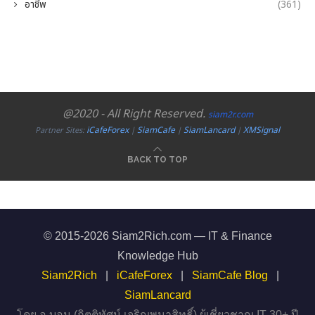
อาชีพ
(361)
@2020 - All Right Reserved.
siam2r.com
iCafeForex
SiamCafe
SiamLancard
XMSignal
Partner Sites:
|
|
|
BACK TO TOP
© 2015-2026 Siam2Rich.com — IT & Finance
Knowledge Hub
Siam2Rich
|
iCafeForex
|
SiamCafe Blog
|
SiamLancard
โดย อ.บอม (กิตติทัศน์ เจริญพนาสิทธิ์) ผู้เชี่ยวชาญ IT 30+ ปี