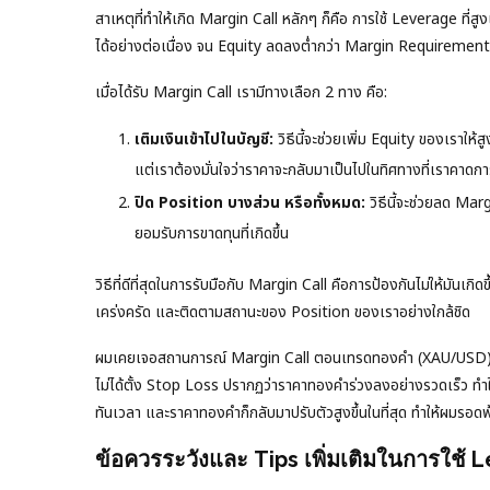
สาเหตุที่ทำให้เกิด Margin Call หลักๆ ก็คือ การใช้ Leverage ท
ได้อย่างต่อเนื่อง จน Equity ลดลงต่ำกว่า Margin Requirement
เมื่อได้รับ Margin Call เรามีทางเลือก 2 ทาง คือ:
เติมเงินเข้าไปในบัญชี:
วิธีนี้จะช่วยเพิ่ม Equity ของเราใ
แต่เราต้องมั่นใจว่าราคาจะกลับมาเป็นไปในทิศทางที่เราคาดกา
ปิด Position บางส่วน หรือทั้งหมด:
วิธีนี้จะช่วยลด Ma
ยอมรับการขาดทุนที่เกิดขึ้น
วิธีที่ดีที่สุดในการรับมือกับ Margin Call คือการป้องกันไม่ให้มั
เคร่งครัด และติดตามสถานะของ Position ของเราอย่างใกล้ชิด
ผมเคยเจอสถานการณ์ Margin Call ตอนเทรดทองคำ (XAU/USD) เมื
ไม่ได้ตั้ง Stop Loss ปรากฏว่าราคาทองคำร่วงลงอย่างรวดเร็ว ทำให
ทันเวลา และราคาทองคำก็กลับมาปรับตัวสูงขึ้นในที่สุด ทำให้ผมรอด
ข้อควรระวังและ Tips เพิ่มเติมในการใช้