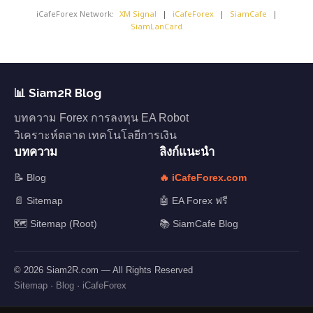
iCafeForex Network:
XM Signal
|
iCafeForex
|
SiamCafe
|
SiamLanCard
📊 Siam2R Blog
บทความ Forex การลงทุน EA Robot
วิเคราะห์ตลาด เทคโนโลยีการเงิน
บทความ
ลิงก์แนะนำ
📝 Blog
🔥 iCafeForex.com
📄 Sitemap
🤖 EA Forex ฟรี
🗺️ Sitemap (Root)
📚 SiamCafe Blog
© 2026 Siam2R.com — All Rights Reserved
Sitemap
·
Blog
·
iCafeForex