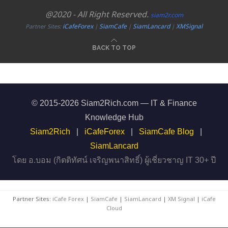
@2020 - All Right Reserved.
siam2r.com
iCafeForex
SiamCafe
SiamLancard
XMSignal
Partner Sites:
|
|
|
BACK TO TOP
© 2015-2026 Siam2Rich.com — IT & Finance
Knowledge Hub
Siam2Rich
|
iCafeForex
|
SiamCafe Blog
|
SiamLancard
โดย อ.บอม (กิตติทัศน์ เจริญพนาสิทธิ์) ผู้เชี่ยวชาญ IT 30+ ปี
Partner Sites:
iCafe Forex
|
SiamCafe
|
SiamLancard
|
XM Signal
|
iCafe
Cloud