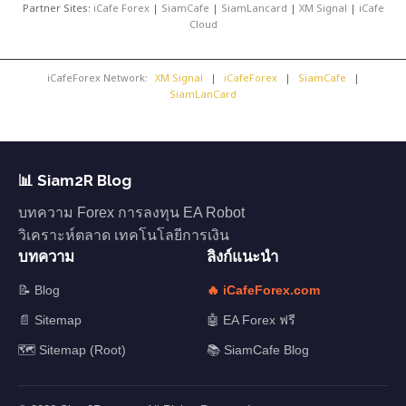
Partner Sites:
iCafe Forex
|
SiamCafe
|
SiamLancard
|
XM Signal
|
iCafe
Cloud
iCafeForex Network:
XM Signal
|
iCafeForex
|
SiamCafe
|
SiamLanCard
📊 Siam2R Blog
บทความ Forex การลงทุน EA Robot
วิเคราะห์ตลาด เทคโนโลยีการเงิน
บทความ
ลิงก์แนะนำ
📝 Blog
🔥 iCafeForex.com
📄 Sitemap
🤖 EA Forex ฟรี
🗺️ Sitemap (Root)
📚 SiamCafe Blog