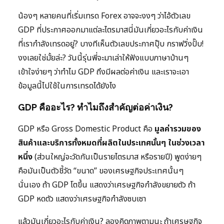
น้องๆ หลายคนที่เริ่มเทรด Forex อาจจะงงๆ ว่าไอ้ตัวเลข
GDP ที่ประกาศออกมาแต่ละไตรมาสนี่มันเกี่ยวอะไรกับค่าเงิน
ที่เรากำลังเทรดอยู่? บางทีเห็นตัวเลขประกาศปุ๊บ กราฟวิ่งปั๊บ!
งงเลยใช่มั้ยล่ะ? วันนี้รุ่นพี่จะมาเล่าให้ฟังแบบภาษาบ้านๆ
เข้าใจง่ายๆ ว่าทำไม GDP ถึงมีผลต่อค่าเงิน และเราจะเอา
ข้อมูลนี้ไปใช้ในการเทรดได้ยังไง
GDP คืออะไร? ทำไมถึงสำคัญต่อค่าเงิน?
GDP หรือ Gross Domestic Product คือ
มูลค่ารวมของ
สินค้าและบริการทั้งหมดที่ผลิตในประเทศนั้นๆ ในช่วงเวลา
หนึ่ง
(ส่วนใหญ่จะวัดกันเป็นรายไตรมาส หรือรายปี) พูดง่ายๆ
คือมันเป็นตัวชี้วัด “ขนาด” ของเศรษฐกิจประเทศนั้นๆ
นั่นเอง ถ้า GDP โตขึ้น แสดงว่าเศรษฐกิจกำลังขยายตัว ถ้า
GDP หดตัว แสดงว่าเศรษฐกิจกำลังซบเซา
แล้วมันเกี่ยวอะไรกับค่าเงิน? ลองคิดภาพตามนะ ถ้าเศรษฐกิจ