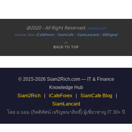
@2020 - All Right Reserved.
siam2r.com
iCafeForex
SiamCafe
SiamLancard
XMSignal
Partner Sites:
|
|
|
BACK TO TOP
© 2015-2026 Siam2Rich.com — IT & Finance
Knowledge Hub
Siam2Rich
|
iCafeForex
|
SiamCafe Blog
|
SiamLancard
โดย อ.บอม (กิตติทัศน์ เจริญพนาสิทธิ์) ผู้เชี่ยวชาญ IT 30+ ปี