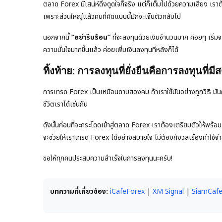
ตลาด Forex มีเสน่ห์ดึงดูดใจก็จริง แต่ก็เต็มไปด้วยความเสี่ยง เรา
เพราะส่วนใหญ่แล้วคนที่คิดแบบนี้มักจะเจ็บตัวกลับไป
นอกจากนี้
“อย่ารีบร้อน”
ที่จะลงทุนด้วยเงินจำนวนมาก ค่อยๆ เริ่มจ
ความมั่นใจมากขึ้นแล้ว ค่อยเพิ่มเงินลงทุนทีหลังก็ได้
ทิ้งท้าย: การลงทุนที่ยั่งยืนคือการลงทุนที่มีส
การเทรด Forex เป็นเหมือนดาบสองคม ถ้าเราใช้มันอย่างถูกวิธี มันก
ชีวิตเราได้เช่นกัน
ดังนั้นก่อนที่จะกระโดดเข้าสู่ตลาด Forex เราต้องเตรียมตัวให้พร้อม ท
จะช่วยให้เราเทรด Forex ได้อย่างสบายใจ ไม่ต้องกังวลเรื่องค่าใช้จ่
ขอให้ทุกคนประสบความสำเร็จในการลงทุนนะครับ!
บทความที่เกี่ยวข้อง:
iCafeForex
|
XM Signal
|
SiamCaf