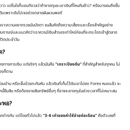
 แต่ในใจก็แอบกังวลว่าถ้าขาดทุนจะเอาเงินที่ไหนกินข้าว? หรือบางคนถึงขั้น
ว่าเดิมเพราะดันไปเจอช่วงตลาดผันผวนพอดี
เพราะความอยากรวยมันบังตา จนลืมคิดถึงความเสี่ยงและเรื่องสำคัญอย่าง
บการณ์และแนวคิดว่าเราควรมีเงินสำรองเท่าไหร่ก่อนที่จะกระโดดเข้าสู่ตลาด
ีวิตประจำวัน
ด?
คงทางการเงิน แต่จริงๆ แล้วมันคือ
“เกราะป้องกัน”
ที่สำคัญสำหรับทุกคน ไม่
เองก็ตาม
ซ่อมบ้าน หรือเจ็บป่วยกะทันหัน แล้วเงินที่เก็บไว้ดันเอาไปลง Forex หมดแล้ว จะ
้ยืมสิน หรือต้องขายสินทรัพย์อื่นๆ ที่อาจจะขาดทุนในช่วงเวลาที่ไม่เหมาะสม
จะพอ?
ตกต่างกัน แต่โดยทั่วไปแล้ว
“3-6 เท่าของค่าใช้จ่ายต่อเดือน”
คือตัวเลขที่