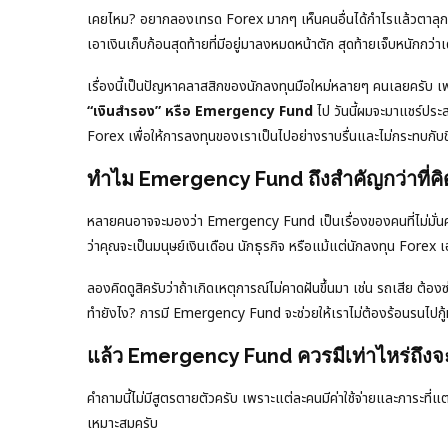
เคยไหม? อยากลองเทรด Forex มากๆ เห็นคนอื่นได้กำไรแล้วตาลุกวาว
เอาเงินเก็บก้อนสุดท้ายที่มีอยู่มาลงหมดหน้าตัก สุดท้ายเจ็บหนักก
เรื่องนี้เป็นปัญหาคลาสสิกของนักลงทุนมือใหม่หลายๆ คนเลยครับ 
“เงินสำรอง” หรือ Emergency Fund
ไป วันนี้ผมจะมาแชร์ประส
Forex เพื่อให้การลงทุนของเราเป็นไปอย่างราบรื่นและไม่กระทบกับช
ทำไม Emergency Fund ถึงสำคัญกว่าที่คิ
หลายคนอาจจะมองว่า Emergency Fund เป็นเรื่องของคนที่ไม่มั่น
ว่าคุณจะเป็นมนุษย์เงินเดือน นักธุรกิจ หรือแม้แต่นักลงทุน Forex 
ลองคิดดูสิครับว่าถ้าเกิดเหตุการณ์ไม่คาดฝันขึ้นมา เช่น รถเสีย ต้อง
ทำยังไง? การมี Emergency Fund จะช่วยให้เราไม่ต้องร้อนรนไปกู้หนี
แล้ว Emergency Fund ควรมีเท่าไหร่ถึง
คำถามนี้ไม่มีสูตรตายตัวครับ เพราะแต่ละคนมีค่าใช้จ่ายและภาระที่แ
เหมาะสมครับ