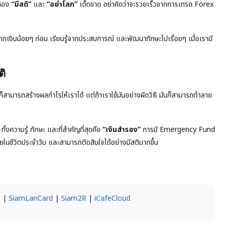
ต้อง
“มีสติ”
และ
“อย่าโลภ”
เด็ดขาด อย่าคิดว่าจะรวยเร็วจากการเทรด Forex
ากเงินน้อยๆ ก่อน เรียนรู้จากประสบการณ์ และพัฒนาทักษะไปเรื่อยๆ เมื่อเรามี
ติ
็สามารถสร้างผลกำไรให้เราได้ แต่ถ้าเราใช้มันอย่างผิดวิธี มันก็สามารถทำลาย
ั้งความรู้ ทักษะ และที่สำคัญที่สุดคือ
“เงินสำรอง”
การมี Emergency Fund
ายในชีวิตประจำวัน และสามารถตัดสินใจได้อย่างมีสติมากขึ้น
e
|
SiamLanCard
|
Siam2R
|
iCafeCloud