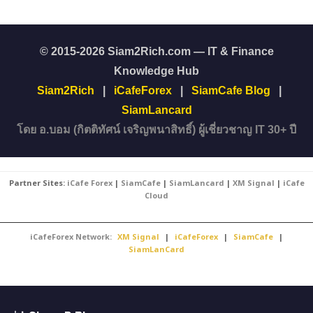
© 2015-2026 Siam2Rich.com — IT & Finance
Knowledge Hub
Siam2Rich
|
iCafeForex
|
SiamCafe Blog
|
SiamLancard
โดย อ.บอม (กิตติทัศน์ เจริญพนาสิทธิ์) ผู้เชี่ยวชาญ IT 30+ ปี
Partner Sites:
iCafe Forex
|
SiamCafe
|
SiamLancard
|
XM Signal
|
iCafe
Cloud
iCafeForex Network:
XM Signal
|
iCafeForex
|
SiamCafe
|
SiamLanCard