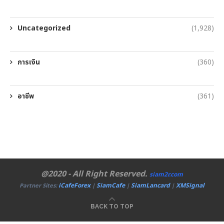
Uncategorized
(1,928)
การเงิน
(360)
อาชีพ
(361)
@2020 - All Right Reserved.
siam2r.com
iCafeForex
SiamCafe
SiamLancard
XMSignal
Partner Sites:
|
|
|
BACK TO TOP