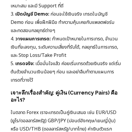
เหมาะสม และมี Support ที่ดี
3.
เปิดบัญชี Demo:
ก่อนจะใช้เงินจริง เทรดในบัญชี
Demo ก่อน เพื่อฝึกฝีมือ ทำความคุ้นเคยกับแพลตฟอร์ม
และทดสอบกลยุทธ์ต่างๆ
4.
วางแผนการเทรด:
กำหนดเป้าหมายในการเทรด, จำนวน
เงินที่จะลงทุน, ระดับความเสี่ยงที่รับได้, กลยุทธ์ในการเทรด,
และ Stop Loss/Take Profit
5.
เทรดจริง:
เมื่อมั่นใจแล้ว ค่อยเริ่มเทรดด้วยเงินจริง แต่เริ่ม
ต้นด้วยจำนวนเงินน้อยๆ ก่อน และอย่าลืมทำตามแผนการ
เทรดที่วางไว้
เจาะลึกเรื่องสำคัญ: คู่เงิน (Currency Pairs) คือ
อะไร?
ในตลาด Forex เราจะเทรดเป็นคู่เงินเสมอ เช่น EUR/USD
(ยูโร/ดอลลาร์สหรัฐ) GBP/JPY (ปอนด์อังกฤษ/เยนญี่ปุ่น)
หรือ USD/THB (ดอลลาร์สหรัฐ/บาทไทย) ค่าเงินตัวแรก