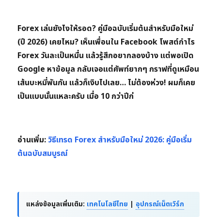
Forex เล่นยังไงให้รอด? คู่มือฉบับเริ่มต้นสำหรับมือใหม่
(ปี 2026) เคยไหม? เห็นเพื่อนใน Facebook โพสต์กำไร
Forex วันละเป็นหมื่น แล้วรู้สึกอยากลองบ้าง แต่พอเปิด
Google หาข้อมูล กลับเจอแต่ศัพท์ยากๆ กราฟที่ดูเหมือน
เส้นบะหมี่พันกัน แล้วก็เงิบไปเลย… ไม่ต้องห่วง! ผมก็เคย
เป็นแบบนั้นแหละครับ เมื่อ 10 กว่าปีก่
อ่านเพิ่ม:
วิธีเทรด Forex สำหรับมือใหม่ 2026: คู่มือเริ่ม
ต้นฉบับสมบูรณ์
แหล่งข้อมูลเพิ่มเติม:
เทคโนโลยีไทย
|
อุปกรณ์เน็ตเวิร์ก