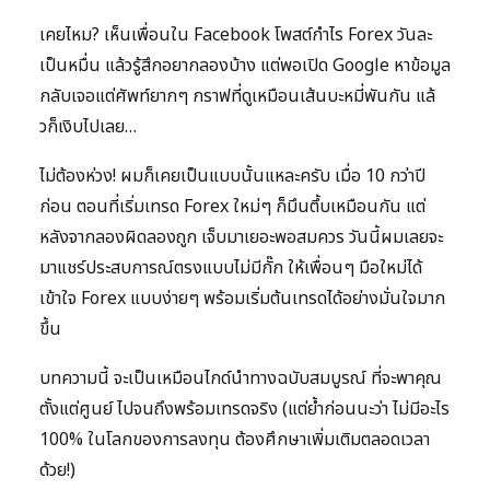
เคยไหม? เห็นเพื่อนใน Facebook โพสต์กำไร Forex วันละ
เป็นหมื่น แล้วรู้สึกอยากลองบ้าง แต่พอเปิด Google หาข้อมูล
กลับเจอแต่ศัพท์ยากๆ กราฟที่ดูเหมือนเส้นบะหมี่พันกัน แล้
วก็เงิบไปเลย…
ไม่ต้องห่วง! ผมก็เคยเป็นแบบนั้นแหละครับ เมื่อ 10 กว่าปี
ก่อน ตอนที่เริ่มเทรด Forex ใหม่ๆ ก็มึนตึ้บเหมือนกัน แต่
หลังจากลองผิดลองถูก เจ็บมาเยอะพอสมควร วันนี้ผมเลยจะ
มาแชร์ประสบการณ์ตรงแบบไม่มีกั๊ก ให้เพื่อนๆ มือใหม่ได้
เข้าใจ Forex แบบง่ายๆ พร้อมเริ่มต้นเทรดได้อย่างมั่นใจมาก
ขึ้น
บทความนี้ จะเป็นเหมือนไกด์นำทางฉบับสมบูรณ์ ที่จะพาคุณ
ตั้งแต่ศูนย์ ไปจนถึงพร้อมเทรดจริง (แต่ย้ำก่อนนะว่า ไม่มีอะไร
100% ในโลกของการลงทุน ต้องศึกษาเพิ่มเติมตลอดเวลา
ด้วย!)