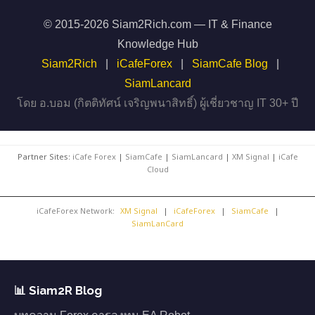
© 2015-2026 Siam2Rich.com — IT & Finance
Knowledge Hub
Siam2Rich
|
iCafeForex
|
SiamCafe Blog
|
SiamLancard
โดย อ.บอม (กิตติทัศน์ เจริญพนาสิทธิ์) ผู้เชี่ยวชาญ IT 30+ ปี
Partner Sites:
iCafe Forex
|
SiamCafe
|
SiamLancard
|
XM Signal
|
iCafe
Cloud
iCafeForex Network:
XM Signal
|
iCafeForex
|
SiamCafe
|
SiamLanCard
📊 Siam2R Blog