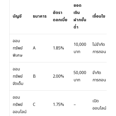
ยอด
อัตรา
เงิน
บัญชี
ธนาคาร
เงื่อนไข
จ
ดอกเบี้ย
ฝากขั้น
ต่ำ
ออม
ดอ
10,000
ไม่จำกัด
ทรัพย์
A
1.85%
ส
บาท
การถอน
พิเศษ
แ
ออม
ดอ
50,000
จำกัด
ทรัพย์
B
2.00%
สู
บาท
การถอน
จัดเต็ม
ส
ออม
เป
เปิด
ทรัพย์
C
1.75%
–
ไม
ออนไลน์
ออนไลน์
ธ