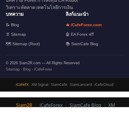
บทความ Forex การลงทุน EA Robot
วิเคราะห์ตลาด เทคโนโลยีการเงิน
บทความ
ลิงก์แนะนำ
📝 Blog
🔥 iCafeForex.com
📄 Sitemap
🤖 EA Forex ฟรี
🗺️ Sitemap (Root)
📚 SiamCafe Blog
© 2026 Siam2R.com — All Rights Reserved
Sitemap
·
Blog
·
iCafeForex
iCafeFX
·
XM Signal
·
SiamCafe
·
SiamLancard
·
iCafeCloud
Siam2R
|
iCafeForex
|
SiamCafe Blog
|
XM
Signal
|
SiamLanCard
© 2026 Siam2R.com | อ.บอม กิตติทัศน์ เจริญพนาสิทธิ์