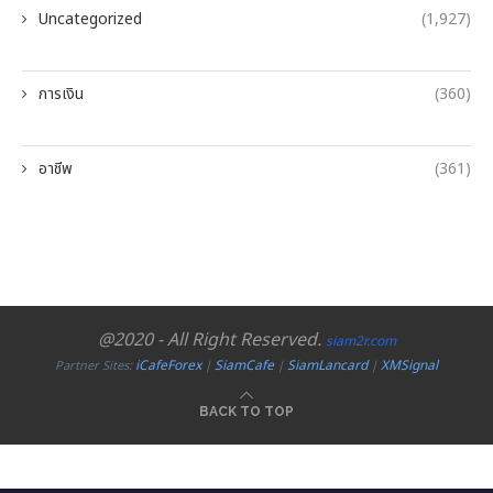
Uncategorized
(1,927)
การเงิน
(360)
อาชีพ
(361)
@2020 - All Right Reserved.
siam2r.com
iCafeForex
SiamCafe
SiamLancard
XMSignal
Partner Sites:
|
|
|
BACK TO TOP