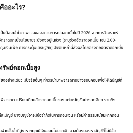
 คืออะไร?
ำเป็นต้องเข้าใจภาพรวมของสถานการณ์ดอกเบี้ยในปี 2026 จากการวิเคราะห์
าดอกเบี้ยนโยบายจะยังคงอยู่ในช่วง [ระบุช่วงอัตราดอกเบี้ย เช่น 2.00-
มเงินเฟ้อ การกระตุ้นเศรษฐกิจ] ปัจจัยเหล่านี้ส่งผลโดยตรงต่ออัตราดอกเบี้ย
ัพย์ดอกเบี้ยสูง
ียงอย่างเดียว มีปัจจัยอื่นๆ ที่ควรนำมาพิจารณาอย่างรอบคอบเพื่อให้ได้บัญชีที่
้องพิจารณา เปรียบเทียบอัตราดอกเบี้ยของแต่ละบัญชีอย่างละเอียด รวมถึง
บัญชี บางบัญชีอาจมีข้อจำกัดในการถอนเงิน หรือมีค่าธรรมเนียมหากถอน
ขั้นต่ำที่สูง หากคุณมีเงินออมไม่มากนัก อาจต้องมองหาบัญชีที่ไม่มีข้อ