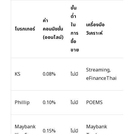
ขั้น
ต่ำ
ค่า
ใน
เครื่องมือ
บริก
โบรกเกอร์
คอมมิชชั่น
การ
วิเคราะห์
อื่นๆ
(ออนไลน์)
ซื้อ
ขาย
บท
Streaming,
KS
0.08%
ไม่มี
วิเครา
eFinanceThai
สัมม
บท
Phillip
0.10%
ไม่มี
POEMS
วิเครา
บท
Maybank
Maybank
0.15%
ไม่มี
วิเครา