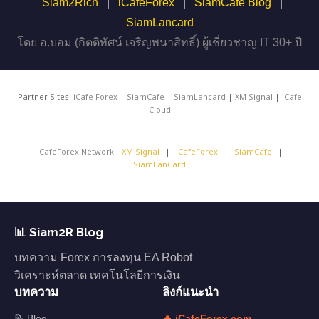
Siam2Rich
|
iCafeForex
|
SiamCafe Blog
|
SiamLancard
โดย อ.บอม (กิตติทัศน์ เจริญพนาสิทธิ์) ผู้เชี่ยวชาญ IT 30+ ปี
Partner Sites:
iCafe Forex
|
SiamCafe
|
SiamLancard
|
XM Signal
|
iCafe
Cloud
iCafeForex Network:
XM Signal
|
iCafeForex
|
SiamCafe
|
SiamLanCard
📊 Siam2R Blog
บทความ Forex การลงทุน EA Robot
วิเคราะห์ตลาด เทคโนโลยีการเงิน
บทความ
ลิงก์แนะนำ
📝 Blog
🔥 iCafeForex.com