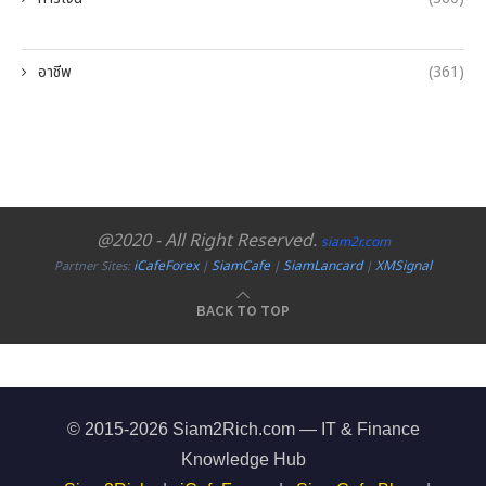
อาชีพ
(361)
@2020 - All Right Reserved.
siam2r.com
iCafeForex
SiamCafe
SiamLancard
XMSignal
Partner Sites:
|
|
|
BACK TO TOP
© 2015-2026 Siam2Rich.com — IT & Finance
Knowledge Hub