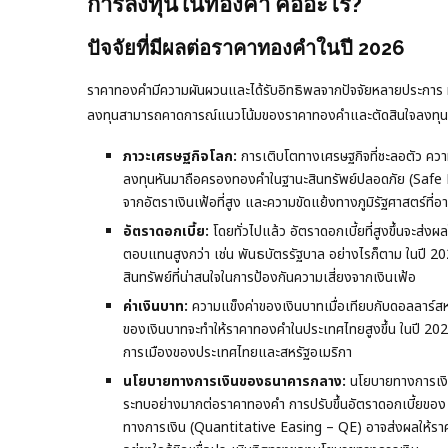
การลงทุนในทองคำ คืออะไร?
ปัจจัยที่มีผลต่อราคาทองคำในปี 2026
ราคาทองคำมีความผันผวนและได้รับอิทธิพลจากปัจจัยหลายประการ ทั้
ลงทุนสามารถคาดการณ์แนวโน้มของราคาทองคำและตัดสินใจลงทุนได้อย
ภาวะเศรษฐกิจโลก:
การเติบโตทางเศรษฐกิจที่ชะลอตัว ควา
ลงทุนหันมาถือครองทองคำในฐานะสินทรัพย์ปลอดภัย (Safe 
จากอัตราเงินเฟ้อที่สูง และความขัดแย้งทางภูมิรัฐศาสตร์ที่อา
อัตราดอกเบี้ย:
โดยทั่วไปแล้ว อัตราดอกเบี้ยที่สูงขึ้นจะส่ง
ตอบแทนสูงกว่า เช่น พันธบัตรรัฐบาล อย่างไรก็ตาม ในปี 202
สินทรัพย์ที่น่าสนใจในการป้องกันความเสี่ยงจากเงินเฟ้อ
ค่าเงินบาท:
ความแข็งค่าของเงินบาทเมื่อเทียบกับดอลลาร์
ของเงินบาทจะทำให้ราคาทองคำในประเทศไทยสูงขึ้น ในปี 2
การเมืองของประเทศไทยและสหรัฐอเมริกา
นโยบายทางการเงินของธนาคารกลาง:
นโยบายทางการเงิ
ระทบอย่างมากต่อราคาทองคำ การปรับขึ้นอัตราดอกเบี้ยขอ
ทางการเงิน (Quantitative Easing – QE) อาจส่งผลให้รา