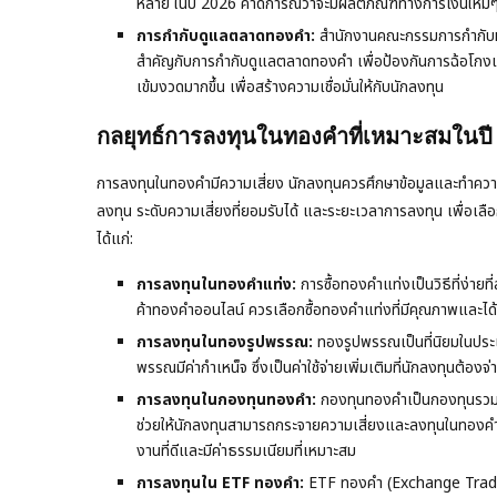
หลาย ในปี 2026 คาดการณ์ว่าจะมีผลิตภัณฑ์ทางการเงินใหม่ๆ 
การกำกับดูแลตลาดทองคำ:
สำนักงานคณะกรรมการกำกับหลัก
สำคัญกับการกำกับดูแลตลาดทองคำ เพื่อป้องกันการฉ้อโกง
เข้มงวดมากขึ้น เพื่อสร้างความเชื่อมั่นให้กับนักลงทุน
กลยุทธ์การลงทุนในทองคำที่เหมาะสมในปี
การลงทุนในทองคำมีความเสี่ยง นักลงทุนควรศึกษาข้อมูลและทำความ
ลงทุน ระดับความเสี่ยงที่ยอมรับได้ และระยะเวลาการลงทุน เพื่อเล
ได้แก่:
การลงทุนในทองคำแท่ง:
การซื้อทองคำแท่งเป็นวิธีที่ง่า
ค้าทองคำออนไลน์ ควรเลือกซื้อทองคำแท่งที่มีคุณภาพและได้ร
การลงทุนในทองรูปพรรณ:
ทองรูปพรรณเป็นที่นิยมในประเ
พรรณมีค่ากำเหน็จ ซึ่งเป็นค่าใช้จ่ายเพิ่มเติมที่นักลงทุนต้
การลงทุนในกองทุนทองคำ:
กองทุนทองคำเป็นกองทุนรวมที
ช่วยให้นักลงทุนสามารถกระจายความเสี่ยงและลงทุนในทองคำ
งานที่ดีและมีค่าธรรมเนียมที่เหมาะสม
การลงทุนใน ETF ทองคำ:
ETF ทองคำ (Exchange Traded