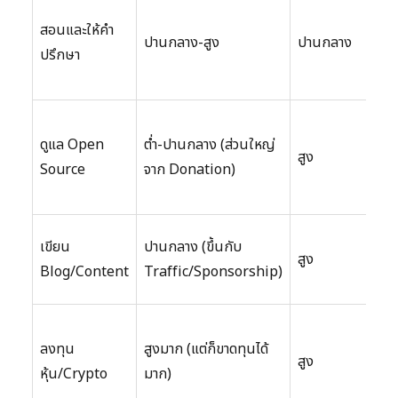
ทัก
สอนและให้คำ
สอ
ปานกลาง-สูง
ปานกลาง
ปรึกษา
คว
เชี
ทัก
ดูแล Open
ต่ำ-ปานกลาง (ส่วนใหญ่
เขี
สูง
Source
จาก Donation)
โค้
สื่
ทัก
เขียน
ปานกลาง (ขึ้นกับ
สูง
เขี
Blog/Content
Traffic/Sponsorship)
กา
ควา
ลงทุน
สูงมาก (แต่ก็ขาดทุนได้
ด้า
สูง
หุ้น/Crypto
มาก)
ลงท