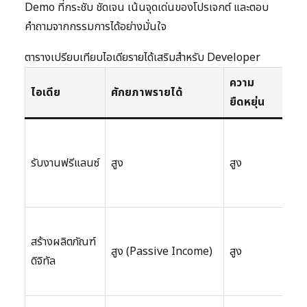
Demo ที่กระชับ ชัดเจน เน้นจุดเด่นของโปรเจกต์ และตอบ
คำถามจากกรรมการได้อย่างมั่นใจ
ตารางเปรียบเทียบไอเดียรายได้เสริมสำหรับ Developer
ความ
ทัก
ไอเดีย
ศักยภาพรายได้
ยืดหยุ่น
ต้อ
ทัก
เขี
รับงานฟรีแลนซ์
สูง
สูง
โค้ด
สื่
ทัก
สร้างผลิตภัณฑ์
เขี
สูง (Passive Income)
สูง
ดิจิทัล
โค้
ตล