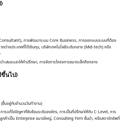
)
l Consultant), การพัฒนาระบบ Core Business, การออกแบบระบบที่ต้อง
จากต่างประเทศที่ได้เงินทุน, บริษัทเทคโนโลยีระดับกลาง (Mid-tech) หรือ
ว
การนำเสนอและให้คำปรึกษา, การจัดการโครงการขนาดเล็กถึงกลาง
ขึ้นไป)
น
ึ้นอยู่กับจำนวนวันทำงาน)
รแก้ไขปัญหาที่ซับซ้อนระดับองค์กร, การเป็นที่ปรึกษาให้กับ C-Level, การ
้าเป็น Enterprise ขนาดใหญ่, Consulting Firm ชั้นนำ, หรือสตาร์ทอัพที่