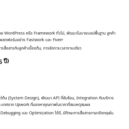
ด้วย WordPress หรือ Framework ทั่วไป, พัฒนาโมบายแอปพื้นฐาน ลูกค้า
นแพลตฟอร์มอย่าง Fastwork และ Fiverr
รสื่อสารกับลูกค้าเบื้องต้น, การจัดการเวลางานเดียว
 ปี)
้น (System Design), พัฒนา API ที่ซับซ้อน, Integration กับบริการ
างประเทศจาก Upwork ที่มองหาคุณภาพในราคาที่สมเหตุสมผล
ebugging และ Optimization ได้ดี, มีทักษะการสื่อสารภาษาอังกฤษใน