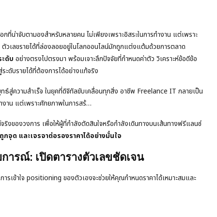
างเลือกที่น่าจับตามองสำหรับหลายคน ไม่เพียงเพราะอิสระในการทำงาน แต่เพราะ
ม ตัวเลขรายได้ที่ล่องลอยอยู่ในโลกออนไลน์มักถูกแต่งแต้มด้วยการตลาด
ระดับ
อย่างตรงไปตรงมา พร้อมเจาะลึกปัจจัยที่กำหนดค่าตัว วิเคราะห์ข้อดีข้อ
ู่ระดับรายได้ที่ต้องการได้อย่างแท้จริง
์สู่ความสำเร็จ ในยุคที่ดิจิทัลขับเคลื่อนทุกสิ่ง อาชีพ Freelance IT กลายเป็น
รทำงาน แต่เพราะศักยภาพในการสร้…
ริงของวงการ เพื่อให้ผู้ที่กำลังตัดสินใจหรือกำลังเดินทางบนเส้นทางฟรีแลนซ์
้ถูกจุด และเจรจาต่อรองราคาได้อย่างมั่นใจ
การณ์: เปิดตารางตัวเลขชัดเจน
าง การเข้าใจ positioning ของตัวเองจะช่วยให้คุณกำหนดราคาได้เหมาะสมและ