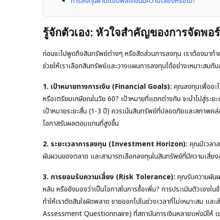
การลงทุนผ่านแอปพลิเคชันมีความเสี่ยงหรือไม่?
รู้จักตัวเอง: หัวใจสำคัญของการจัดพอร
ก่อนจะไปพูดถึงสินทรัพย์ต่างๆ หรือสัดส่วนการลงทุน เราต้องมาทำควา
ช่วยให้เราเลือกสินทรัพย์และวางแผนการลงทุนได้อย่างเหมาะสมกับ
1. เป้าหมายทางการเงิน (Financial Goals):
คุณลงทุนเพื่ออะไร
หรือเตรียมเกษียณในวัย 60? เป้าหมายที่แตกต่างกัน จะนำไปสู่ระยะเ
เป้าหมายระยะสั้น (1-3 ปี) ควรเน้นสินทรัพย์ที่ปลอดภัยและสภาพคล่อ
โอกาสรับผลตอบแทนที่สูงขึ้น
2. ระยะเวลาการลงทุน (Investment Horizon):
คุณมีเวลาลง
ผันผวนของตลาด และสามารถเลือกลงทุนในสินทรัพย์ที่มีความเสี่ยงสูง
3. การยอมรับความเสี่ยง (Risk Tolerance):
คุณรับความผันผ
หลับ หรือยังมองว่าเป็นโอกาสในการซื้อเพิ่ม? การประเมินตัวเองในข้อ
ทำให้เราตัดสินใจผิดพลาด ขายออกไปในช่วงเวลาที่ไม่เหมาะสม และ
Assessment Questionnaire) ที่สถาบันการเงินหลายแห่งมีให้ เ