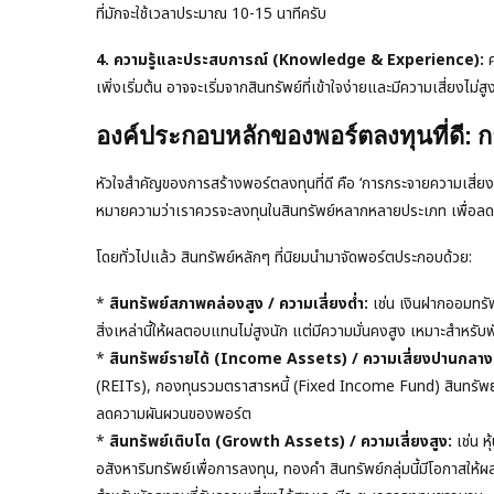
ที่มักจะใช้เวลาประมาณ 10-15 นาทีครับ
4. ความรู้และประสบการณ์ (Knowledge & Experience):
ค
เพิ่งเริ่มต้น อาจจะเริ่มจากสินทรัพย์ที่เข้าใจง่ายและมีความเสี่ยงไ
องค์ประกอบหลักของพอร์ตลงทุนที่ดี: 
หัวใจสำคัญของการสร้างพอร์ตลงทุนที่ดี คือ ‘การกระจายความเสี่ยง’ 
หมายความว่าเราควรจะลงทุนในสินทรัพย์หลากหลายประเภท เพื่อลดผ
โดยทั่วไปแล้ว สินทรัพย์หลักๆ ที่นิยมนำมาจัดพอร์ตประกอบด้วย:
*
สินทรัพย์สภาพคล่องสูง / ความเสี่ยงต่ำ:
เช่น เงินฝากออมทรั
สิ่งเหล่านี้ให้ผลตอบแทนไม่สูงนัก แต่มีความมั่นคงสูง เหมาะสำหรับพัก
*
สินทรัพย์รายได้ (Income Assets) / ความเสี่ยงปานกลาง
(REITs), กองทุนรวมตราสารหนี้ (Fixed Income Fund) สินทรัพย์
ลดความผันผวนของพอร์ต
*
สินทรัพย์เติบโต (Growth Assets) / ความเสี่ยงสูง:
เช่น ห
อสังหาริมทรัพย์เพื่อการลงทุน, ทองคำ สินทรัพย์กลุ่มนี้มีโอกาสให