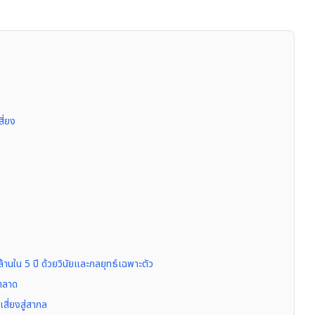
ง
ี่ยง
านใน 5 ปี ด้วยวินัยและกลยุทธ์เฉพาะตัว
จตลาด
สี่ยงสู่สากล