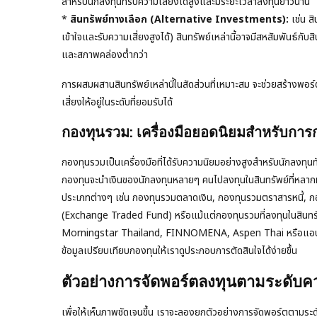
สำหรับนักลงทุนที่รับความเสี่ยงได้สูงและมีระยะเวลาลงทุนยาวนาน
*
สินทรัพย์ทางเลือก (Alternative Investments):
เช่น ส
เข้าใจและรับความเสี่ยงสูงได้) สินทรัพย์เหล่านี้อาจมีสหสัมพันธ์กับสิ
และสภาพคล่องต่ำกว่า
การผสมผสานสินทรัพย์เหล่านี้ในสัดส่วนที่เหมาะสม จะช่วยสร้างพอ
เสี่ยงให้อยู่ในระดับที่ยอมรับได้
กองทุนรวม: เครื่องมือยอดนิยมสำหรับการ
กองทุนรวมเป็นเครื่องมือที่ได้รับความนิยมอย่างสูงสำหรับนักลงทุนทั่
กองทุนจะนำเงินของนักลงทุนหลายๆ คนไปลงทุนในสินทรัพย์ที่หล
ประเภทต่างๆ เช่น กองทุนรวมตลาดเงิน, กองทุนรวมตราสารหนี้, ก
(Exchange Traded Fund) หรือแม้แต่กองทุนรวมที่ลงทุนในสินทรัพ
Morningstar Thailand, FINNOMENA, Aspen Thai หรือแอปพลิเค
ข้อมูลเปรียบเทียบกองทุนให้เราดูประกอบการตัดสินใจได้ง่ายขึ้น
ตัวอย่างการจัดพอร์ตลงทุนตามระดับคว
เพื่อให้เห็นภาพชัดเจนขึ้น เราจะลองยกตัวอย่างการจัดพอร์ตตามระดั