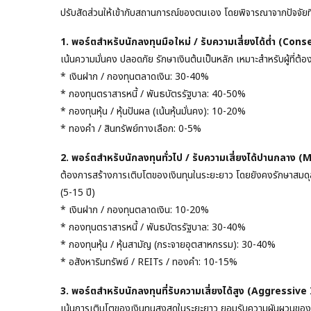
ปรับสัดส่วนให้เข้ากับสถานการณ์ของตนเอง โดยพิจารณาจากปัจจัยที่
1. พอร์ตสำหรับนักลงทุนมือใหม่ / รับความเสี่ยงได้ต่ำ (Co
เน้นความมั่นคง ปลอดภัย รักษาเงินต้นเป็นหลัก เหมาะสำหรับผู้ที่ต
* เงินฝาก / กองทุนตลาดเงิน: 30-40%
* กองทุนตราสารหนี้ / พันธบัตรรัฐบาล: 40-50%
* กองทุนหุ้น / หุ้นปันผล (เน้นหุ้นมั่นคง): 10-20%
* ทองคำ / สินทรัพย์ทางเลือก: 0-5%
2. พอร์ตสำหรับนักลงทุนทั่วไป / รับความเสี่ยงได้ปานกลาง
ต้องการสร้างการเติบโตของเงินทุนในระยะยาว โดยยังคงรักษาสม
(5-15 ปี)
* เงินฝาก / กองทุนตลาดเงิน: 10-20%
* กองทุนตราสารหนี้ / พันธบัตรรัฐบาล: 30-40%
* กองทุนหุ้น / หุ้นสามัญ (กระจายอุตสาหกรรม): 30-40%
* อสังหาริมทรัพย์ / REITs / ทองคำ: 10-15%
3. พอร์ตสำหรับนักลงทุนที่รับความเสี่ยงได้สูง (Aggressive
เน้นการเติบโตของเงินทุนสูงสุดในระยะยาว ยอมรับความผันผวนของตล