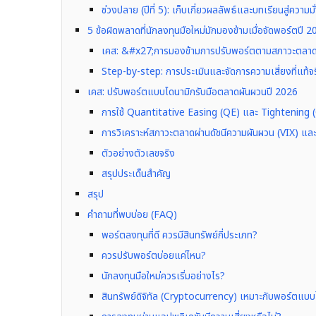
ช่วงปลาย (ปีที่ 5): เก็บเกี่ยวผลลัพธ์และบทเรียนสู่ความมั่
5 ข้อผิดพลาดที่นักลงทุนมือใหม่มักมองข้ามเมื่อจัดพอร์ตปี 
เคส: &#x27;การมองข้ามการปรับพอร์ตตามสภาวะตลา
Step-by-step: การประเมินและจัดการความเสี่ยงที่แท้จร
เคส: ปรับพอร์ตแบบไดนามิกรับมือตลาดผันผวนปี 2026
การใช้ Quantitative Easing (QE) และ Tightening
การวิเคราะห์สภาวะตลาดผ่านดัชนีความผันผวน (VIX) แล
ตัวอย่างตัวเลขจริง
สรุปประเด็นสำคัญ
สรุป
คำถามที่พบบ่อย (FAQ)
พอร์ตลงทุนที่ดี ควรมีสินทรัพย์กี่ประเภท?
ควรปรับพอร์ตบ่อยแค่ไหน?
นักลงทุนมือใหม่ควรเริ่มอย่างไร?
สินทรัพย์ดิจิทัล (Cryptocurrency) เหมาะกับพอร์ตแบ