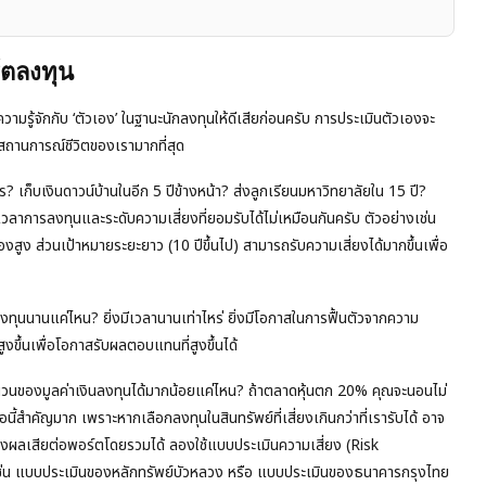
์ตลงทุน
มรู้จักกับ ‘ตัวเอง’ ในฐานะนักลงทุนให้ดีเสียก่อนครับ การประเมินตัวเองจะ
สถานการณ์ชีวิตของเรามากที่สุด
? เก็บเงินดาวน์บ้านในอีก 5 ปีข้างหน้า? ส่งลูกเรียนมหาวิทยาลัยใน 15 ปี?
วลาการลงทุนและระดับความเสี่ยงที่ยอมรับได้ไม่เหมือนกันครับ ตัวอย่างเช่น
งสูง ส่วนเป้าหมายระยะยาว (10 ปีขึ้นไป) สามารถรับความเสี่ยงได้มากขึ้นเพื่อ
ทุนนานแค่ไหน? ยิ่งมีเวลานานเท่าไหร่ ยิ่งมีโอกาสในการฟื้นตัวจากความ
ขึ้นเพื่อโอกาสรับผลตอบแทนที่สูงขึ้นได้
วนของมูลค่าเงินลงทุนได้มากน้อยแค่ไหน? ถ้าตลาดหุ้นตก 20% คุณจะนอนไม่
นี้สำคัญมาก เพราะหากเลือกลงทุนในสินทรัพย์ที่เสี่ยงเกินกว่าที่เรารับได้ อาจ
ส่งผลเสียต่อพอร์ตโดยรวมได้ ลองใช้แบบประเมินความเสี่ยง (Risk
ช่น แบบประเมินของหลักทรัพย์บัวหลวง หรือ แบบประเมินของธนาคารกรุงไทย