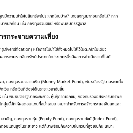
ุณมีความเข้าใจในสินทรัพย์ประเภทไหนบ้าง? เคยลงทุนมาก่อนหรือไม่? หาก
ม่สูงมากนักก่อน เช่น กองทุนรวมดัชนี หรือพันธบัตรรัฐบาล
การกระจายความเสี่ยง
(Diversification) หรือการไม่นำไข่ทั้งหมดไปใส่ไว้ในตะกร้าใบเดียว
ลกระทบหากสินทรัพย์ประเภทใดประเภทหนึ่งมีผลการดำเนินงานที่ไม่ดี
พย์, กองทุนรวมตลาดเงิน (Money Market Fund), พันธบัตรรัฐบาลระยะสั้น
เงิน หรือเงินที่ต้องใช้ในระยะเวลาอันสั้น
:
เช่น พันธบัตรรัฐบาลระยะยาว, หุ้นกู้ภาคเอกชน, กองทุนรวมอสังหาริมทรัพย์
กลุ่มนี้มักให้ผลตอบแทนที่สม่ำเสมอ เหมาะสำหรับการสร้างกระแสเงินสดและ
ุ้นสามัญ, กองทุนรวมหุ้น (Equity Fund), กองทุนรวมดัชนี (Index Fund),
้ผลตอบแทนสูงในระยะยาว แต่ก็มาพร้อมกับความผันผวนที่สูงเช่นกัน เหมาะ