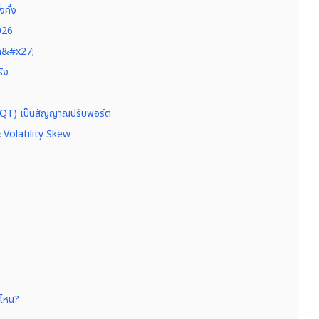
งคั่ง
2026
ด&#x27;
ิง
 (QT) เป็นสัญญาณปรับพอร์ต
ะ Volatility Skew
บไหน?