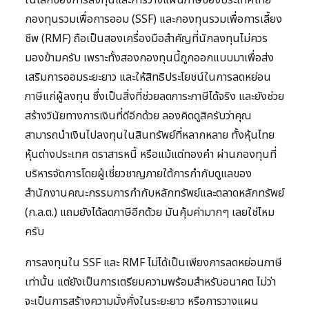
ในโลกของการลงทุนและการวางแผนภาษีของประเทศไทย
กองทุนรวมเพื่อการออม (SSF) และกองทุนรวมเพื่อการเลี้ยง
ชีพ (RMF) ถือเป็นสองเครื่องมือสำคัญที่นักลงทุนไม่ควร
มองข้ามครับ เพราะทั้งสองกองทุนนี้ถูกออกแบบมาเพื่อส่ง
เสริมการออมระยะยาว และให้สิทธิประโยชน์ในการลดหย่อน
ภาษีแก่ผู้ลงทุน ซึ่งเป็นสิ่งที่ช่วยลดภาระภาษีได้จริง และยังช่วย
สร้างวินัยทางการเงินที่ดีอีกด้วย ลองคิดดูสิครับว่าคุณ
สามารถนำเงินไปลงทุนในสินทรัพย์ที่หลากหลาย ทั้งหุ้นไทย
หุ้นต่างประเทศ ตราสารหนี้ หรือแม้แต่ทองคำ ผ่านกองทุนที่
บริหารจัดการโดยผู้เชี่ยวชาญภายใต้การกำกับดูแลของ
สำนักงานคณะกรรมการกำกับหลักทรัพย์และตลาดหลักทรัพย์
(ก.ล.ต.) แถมยังได้ลดภาษีอีกด้วย มันคุ้มค่ามากๆ เลยใช่ไหม
ครับ
การลงทุนใน SSF และ RMF ไม่ได้เป็นเพียงการลดหย่อนภาษี
เท่านั้น แต่ยังเป็นการเตรียมความพร้อมสำหรับอนาคต ไม่ว่า
จะเป็นการสร้างความมั่งคั่งในระยะยาว หรือการวางแผน