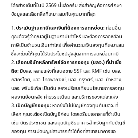
ได้อย่างเต็มที่ในปี 2569 นี้แล้วครับ สิ่งสำคัญคือการศึกษา
ข้อมูลและเลือกสิ่งที่เหมาะสมกับคุณมากที่สุด
1.
ประเมินฐานภาษีและเงินที่ต้องการลดหย่อน:
ก่อนอื่น
คุณต้องรู้ว่าคุณอยู่ในฐานภาษีเท่าไหร่ และต้องการลดหย่อน
ภาษีเป็นจำนวนเงินเท่าไหร่ เพื่อคำนวณเงินลงทุนที่เหมาะสม
ซึ่งจะช่วยให้คุณได้รับประโยชน์สูงสุดจากการลดหย่อนภาษี
2.
เลือกบริษัทหลักทรัพย์จัดการกองทุน (บลจ.) ที่น่าเชื่อ
ถือ:
มีบลจ. หลายแห่งที่เสนอขาย SSF และ RMF เช่น บลจ.
กสิกรไทย, บลจ. ไทยพาณิชย์, บลจ. กรุงศรี, บลจ. บัวหลวง,
บลจ. พรินซิเพิล เป็นต้น ลองเปรียบเทียบนโยบายการลงทุน
ผลงานย้อนหลัง ค่าธรรมเนียม และบริการของแต่ละแห่ง
3.
เปิดบัญชีกองทุน:
หากยังไม่มีบัญชีกองทุนกับบลจ. ที่
เลือก คุณจะต้องเปิดบัญชีก่อน โดยเตรียมเอกสารที่จำเป็น
เช่น บัตรประชาชน และสมุดบัญชีธนาคารสำหรับผูกกับบัญชี
กองทุน การเปิดบัญชีสามารถทำได้ทั้งที่สาขาธนาคารขอ