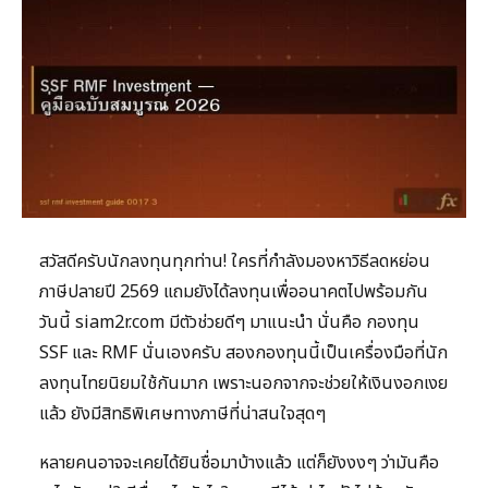
สวัสดีครับนักลงทุนทุกท่าน! ใครที่กำลังมองหาวิธีลดหย่อน
ภาษีปลายปี 2569 แถมยังได้ลงทุนเพื่ออนาคตไปพร้อมกัน
วันนี้ siam2r.com มีตัวช่วยดีๆ มาแนะนำ นั่นคือ กองทุน
SSF และ RMF นั่นเองครับ สองกองทุนนี้เป็นเครื่องมือที่นัก
ลงทุนไทยนิยมใช้กันมาก เพราะนอกจากจะช่วยให้เงินงอกเงย
แล้ว ยังมีสิทธิพิเศษทางภาษีที่น่าสนใจสุดๆ
หลายคนอาจจะเคยได้ยินชื่อมาบ้างแล้ว แต่ก็ยังงงๆ ว่ามันคือ