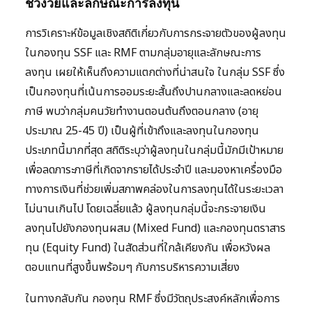
ช่วงวัยและลักษณะการลงทุน
การวิเคราะห์ข้อมูลเชิงสถิติเกี่ยวกับการกระจายตัวของผู้ลงทุน
ในกองทุน SSF และ RMF ตามกลุ่มอายุและลักษณะการ
ลงทุน เผยให้เห็นถึงความแตกต่างที่น่าสนใจ ในกลุ่ม SSF ซึ่ง
เป็นกองทุนที่เน้นการออมระยะสั้นถึงปานกลางและลดหย่อน
ภาษี พบว่ากลุ่มคนวัยทำงานตอนต้นถึงตอนกลาง (อายุ
ประมาณ 25-45 ปี) เป็นผู้ที่เข้าถึงและลงทุนในกองทุน
ประเภทนี้มากที่สุด สถิติระบุว่าผู้ลงทุนในกลุ่มนี้มักมีเป้าหมาย
เพื่อลดภาระภาษีที่เกิดจากรายได้ประจำปี และมองหาเครื่องมือ
ทางการเงินที่ช่วยเพิ่มสภาพคล่องในการลงทุนได้ในระยะเวลา
ไม่นานเกินไป โดยเฉลี่ยแล้ว ผู้ลงทุนกลุ่มนี้จะกระจายเงิน
ลงทุนไปยังกองทุนผสม (Mixed Fund) และกองทุนตราสาร
ทุน (Equity Fund) ในสัดส่วนที่ใกล้เคียงกัน เพื่อหวังผล
ตอบแทนที่สูงขึ้นพร้อมๆ กับการบริหารความเสี่ยง
ในทางกลับกัน กองทุน RMF ซึ่งมีวัตถุประสงค์หลักเพื่อการ