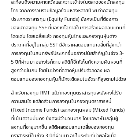
สะท้อนถึงความคาดหวังและความเข้าใจในตลาดของนักลงทุน
ไทย จากการรวบรวมข้อมูลย้อนหลังหลายปี พบว่ากองทุน
ประเภทตราสารทุน (Equity Funds) ยังคงเป็นที่ต้องการ
ของนักลงทุน SSF ที่มองหาโอกาสในการสร้างผลตอบแทนที่
โดดเด่น โดยเฉลี่ยแล้ว กองทุนหุ้นไทยและกองทุนหุ้นต่าง
ประเทศที่อยู่ในกลุ่ม SSF มีอัตราผลตอบแทนเฉลี่ยที่สูงกว่า
การลงทุนในสินทรัพย์ประเภทอื่นอย่างมีนัยสำคัญในช่วง 3-
5 ปีที่ผ่านมา อย่างไรก็ตาม สถิติก็ชี้ให้เห็นถึงความผันผวนที่
สูงกว่าเช่นกัน โดยในช่วงที่ตลาดหุ้นปรับตัวลดลง ผล
ตอบแทนของกองทุนหุ้นก็มักจะติดลบในอัตราที่สูงตามไปด้วย
สำหรับกองทุน RMF แม้ว่ากองทุนตราสารทุนจะยังคงได้รับ
ความสนใจ แต่สัดส่วนการลงทุนในกองทุนตราสารหนี้
(Fixed Income Funds) และกองทุนผสม (Mixed Funds)
ที่เน้นความมั่นคง ยังคงมีจำนวนมาก โดยเฉพาะในกลุ่มผู้
ลงทุนที่อายุมากขึ้น สถิติผลตอบแทนเฉลี่ยของกองทุน
ตราสารหนี้ในช่วง 3 ปีที่ผ่านมา อยู่ในระดับที่น่าพอใจเมื่อ