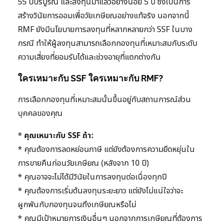
55 ปีบริบูรณ์ และลงทุนมาแล้วอย่างน้อย 5 ปี ซึ่งเป็นการ
สร้างวินัยการออมเพื่อวัยเกษียณอย่างแท้จริง นอกจากนี้
RMF ยังมีนโยบายการลงทุนที่หลากหลายกว่า SSF ในบาง
กรณี ทำให้ผู้ลงทุนสามารถเลือกกองทุนที่เหมาะสมกับระดับ
ความเสี่ยงที่ยอมรับได้และช่วงอายุที่แตกต่างกัน
ใครเหมาะกับ SSF ใครเหมาะกับ RMF?
การเลือกกองทุนที่เหมาะสมนั้นขึ้นอยู่กับสถานการณ์ส่วน
บุคคลของคุณ
*
คุณเหมาะกับ SSF ถ้า:
* คุณต้องการลดหย่อนภาษี แต่ยังต้องการความยืดหยุ่นใน
การขายคืนก่อนวัยเกษียณ (หลังจาก 10 ปี)
* คุณอาจจะไม่ได้มีวินัยในการลงทุนต่อเนื่องทุกปี
* คุณต้องการเริ่มต้นลงทุนระยะยาว แต่ยังไม่แน่ใจว่าจะ
ผูกพันกับกองทุนจนถึงเกษียณหรือไม่
* คุณมีเป้าหมายการเงินอื่นๆ นอกจากการเกษียณที่ต้องการ