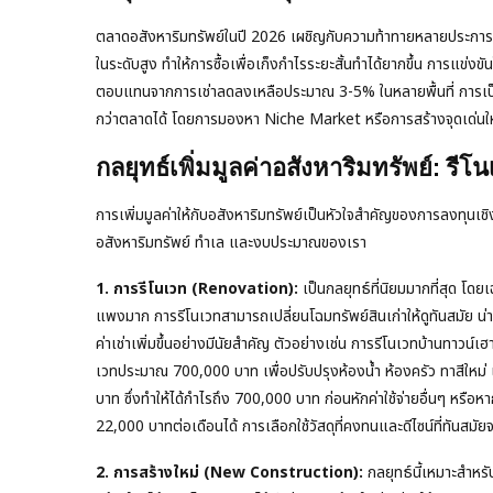
ตลาดอสังหาริมทรัพย์ในปี 2026 เผชิญกับความท้าทายหลายประการ ทั้งจ
ในระดับสูง ทำให้การซื้อเพื่อเก็งกำไรระยะสั้นทำได้ยากขึ้น การแข่งข
ตอบแทนจากการเช่าลดลงเหลือประมาณ 3-5% ในหลายพื้นที่ การเป็น
กว่าตลาดได้ โดยการมองหา Niche Market หรือการสร้างจุดเด่นให
กลยุทธ์เพิ่มมูลค่าอสังหาริมทรัพย์: รี
การเพิ่มมูลค่าให้กับอสังหาริมทรัพย์เป็นหัวใจสำคัญของการลงทุนเชิง
อสังหาริมทรัพย์ ทำเล และงบประมาณของเรา
1. การรีโนเวท (Renovation):
เป็นกลยุทธ์ที่นิยมมากที่สุด โด
แพงมาก การรีโนเวทสามารถเปลี่ยนโฉมทรัพย์สินเก่าให้ดูทันสมัย น่
ค่าเช่าเพิ่มขึ้นอย่างมีนัยสำคัญ ตัวอย่างเช่น การรีโนเวทบ้านทาวน์
เวทประมาณ 700,000 บาท เพื่อปรับปรุงห้องน้ำ ห้องครัว ทาสีใหม่ แ
บาท ซึ่งทำให้ได้กำไรถึง 700,000 บาท ก่อนหักค่าใช้จ่ายอื่นๆ หรือ
22,000 บาทต่อเดือนได้ การเลือกใช้วัสดุที่คงทนและดีไซน์ที่ทันสมัยจะช่ว
2. การสร้างใหม่ (New Construction):
กลยุทธ์นี้เหมาะสำหรับผ