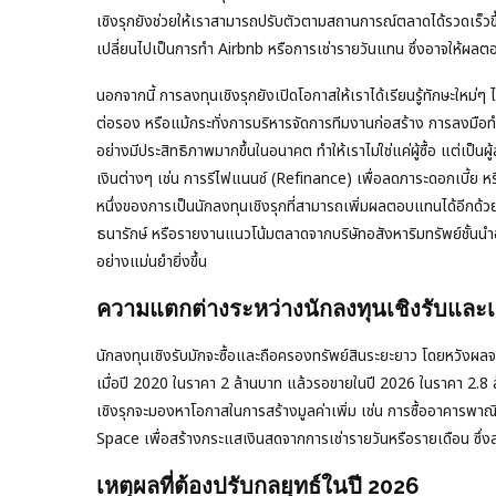
เชิงรุกยังช่วยให้เราสามารถปรับตัวตามสถานการณ์ตลาดได้รวดเร็วขึ
เปลี่ยนไปเป็นการทำ Airbnb หรือการเช่ารายวันแทน ซึ่งอาจให้ผลต
นอกจากนี้ การลงทุนเชิงรุกยังเปิดโอกาสให้เราได้เรียนรู้ทักษะให
ต่อรอง หรือแม้กระทั่งการบริหารจัดการทีมงานก่อสร้าง การลงมือทำ
อย่างมีประสิทธิภาพมากขึ้นในอนาคต ทำให้เราไม่ใช่แค่ผู้ซื้อ แต่เป็นผู
เงินต่างๆ เช่น การรีไฟแนนซ์ (Refinance) เพื่อลดภาระดอกเบี้ย ห
หนึ่งของการเป็นนักลงทุนเชิงรุกที่สามารถเพิ่มผลตอบแทนได้อีกด้
ธนารักษ์ หรือรายงานแนวโน้มตลาดจากบริษัทอสังหาริมทรัพย์ชั้นนำอย
อย่างแม่นยำยิ่งขึ้น
ความแตกต่างระหว่างนักลงทุนเชิงรับและเช
นักลงทุนเชิงรับมักจะซื้อและถือครองทรัพย์สินระยะยาว โดยหวังผลจาก
เมื่อปี 2020 ในราคา 2 ล้านบาท แล้วรอขายในปี 2026 ในราคา 2.8 ล้
เชิงรุกจะมองหาโอกาสในการสร้างมูลค่าเพิ่ม เช่น การซื้ออาคารพา
Space เพื่อสร้างกระแสเงินสดจากการเช่ารายวันหรือรายเดือน ซึ
เหตุผลที่ต้องปรับกลยุทธ์ในปี 2026