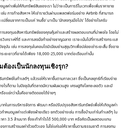
ูลค่าเพิ่มให้กับทรัพย์สินของเรา ไม่ว่าจะเป็นการรีโนเวทเพื่อเพิ่มราคาขาย
 เช่น การทำอสังหาฯ ให้เช่ารายวันผ่านแพลตฟอร์มอย่าง Airbnb ที่สามารถ
ปลี่ยนจากการเป็นแค่ ‘คนซื้อ’ มาเป็น ‘นักลงทุนมือโปร’ ได้อย่างไรครับ
ห้การลงทุนอสังหาริมทรัพย์ของคุณคุ้มค่าและสร้างผลตอบแทนที่น่าพอใจ โดยไม่
รวิเคราะห์ที่ดี และการลงมือทำอย่างชาญฉลาด เราจะเน้นไปที่การสร้างกระแส
จุบัน เช่น การลงทุนในคอนโดมิเนียมย่านสุขุมวิทเพื่อปล่อยเช่าระยะสั้น ซึ่งอาจ
่าระยะยาวที่อาจได้เพียง 18,000-25,000 บาทต่อเดือนเท่านั้น
มต้องเป็นนักลงทุนเชิงรุก?
ริมทรัพย์ในทำเลดีๆ แล้วรอให้ราคาขึ้นตามกาลเวลา ซึ่งเป็นกลยุทธ์ที่เรียบง่าย
่างไรก็ตาม ในปัจจุบันที่ตลาดมีความผันผวนสูง เศรษฐกิจโลกชะลอตัว และมี
รือแย่กว่านั้นคืออาจติดดอยได้ง่ายๆ
บาทในการบริหารจัดการ พัฒนา หรือปรับปรุงอสังหาริมทรัพย์เพื่อให้เกิดมูลค่า
วกำหนดมูลค่าแต่เพียงฝ่ายเดียว ยกตัวอย่างเช่น การซื้อบ้านเก่าในทำเลดีๆ ใน
ราคา 3.5 ล้านบาท ซึ่งจะทำกำไรได้ 500,000 บาท หรือคิดเป็นผลตอบแทน
ของการสร้างมูลค่าด้วยตัวเอง ไม่ใช่แค่รอให้ราคาขึ้นตามธรรมชาติ การลงทุน