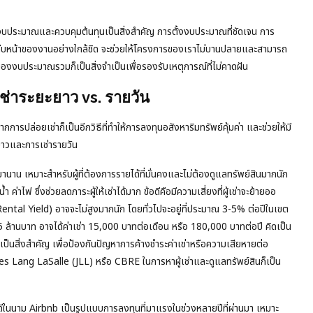
รงบประมาณและควบคุมต้นทุนเป็นสิ่งสำคัญ การตั้งงบประมาณที่ชัดเจน การ
คืบหน้าของงานอย่างใกล้ชิด จะช่วยให้โครงการของเราไม่บานปลายและสามารถ
งบประมาณรวมก็เป็นสิ่งจำเป็นเพื่อรองรับเหตุการณ์ที่ไม่คาดฝัน
ช่าระยะยาว vs. รายวัน
รปล่อยเช่าก็เป็นอีกวิธีที่ทำให้การลงทุนอสังหาริมทรัพย์คุ้มค่า และช่วยให้มี
ยาวและการเช่ารายวัน
นาน เหมาะสำหรับผู้ที่ต้องการรายได้ที่มั่นคงและไม่ต้องดูแลทรัพย์สินมากนัก
้ำ ค่าไฟ ซึ่งช่วยลดภาระผู้ให้เช่าได้มาก ข้อดีคือมีความเสี่ยงที่ผู้เช่าจะย้ายออ
Rental Yield) อาจจะไม่สูงมากนัก โดยทั่วไปจะอยู่ที่ประมาณ 3-5% ต่อปีในเขต
5 ล้านบาท อาจได้ค่าเช่า 15,000 บาทต่อเดือน หรือ 180,000 บาทต่อปี คิดเป็น
มเป็นสิ่งสำคัญ เพื่อป้องกันปัญหาการค้างชำระค่าเช่าหรือความเสียหายต่อ
ones Lang LaSalle (JLL) หรือ CBRE ในการหาผู้เช่าและดูแลทรัพย์สินก็เป็น
กันดีในนาม Airbnb เป็นรูปแบบการลงทุนที่มาแรงในช่วงหลายปีที่ผ่านมา เหมาะ