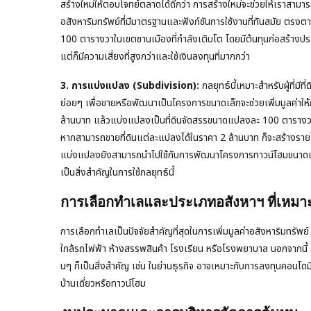
สร้างใหม่ให้ตอบโจทย์ตลาดได้ดีกว่า การสร้างใหม่จะช่วยให้เราสา
อสังหาริมทรัพย์ที่มีมาตรฐานและฟังก์ชันการใช้งานที่ทันสมัย ตรงตา
100 ตารางวาในเขตชานเมืองที่กำลังเติบโต โดยมีต้นทุนก่อสร้างปร
แต่ก็มีความเสี่ยงที่สูงกว่าและใช้เงินลงทุนที่มากกว่า
3. การแบ่งแปลง (Subdivision):
กลยุทธ์นี้เหมาะสำหรับผู้ที่ม
ย่อยๆ เพื่อขายหรือพัฒนาเป็นโครงการขนาดเล็กจะช่วยเพิ่มมูลค่าให้กั
ล้านบาท แล้วแบ่งแปลงเป็นที่ดินจัดสรรขนาดแปลงละ 100 ตารางว
หากสามารถขายที่ดินแต่ละแปลงได้ในราคา 2 ล้านบาท ก็จะสร้างรายได้
แบ่งแปลงยังสามารถนำไปใช้กับการพัฒนาโครงการทาวน์โฮมขนาดเล็
เป็นสิ่งสำคัญในการใช้กลยุทธ์นี้
การเลือกทำเลและประเภทอสังหาฯ ที่เหมา
การเลือกทำเลเป็นปัจจัยสำคัญที่สุดในการเพิ่มมูลค่าอสังหาริมทรั
ใกล้รถไฟฟ้า ห้างสรรพสินค้า โรงเรียน หรือโรงพยาบาล นอกจากนี้
นๆ ก็เป็นสิ่งสำคัญ เช่น ในย่านธุรกิจ อาจเหมาะกับการลงทุนคอนโด
บ้านเดี่ยวหรือทาวน์โฮม