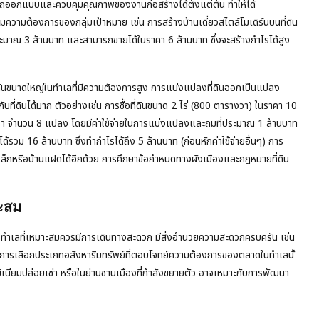
มารถออกแบบและควบคุมคุณภาพของงานก่อสร้างได้ตั้งแต่ต้น ทำให้ได้
มความต้องการของกลุ่มเป้าหมาย เช่น การสร้างบ้านเดี่ยวสไตล์โมเดิร์นบนที่ดิน
ะมาณ 3 ล้านบาท และสามารถขายได้ในราคา 6 ล้านบาท ซึ่งจะสร้างกำไรได้สูง
ีที่ดินขนาดใหญ่ในทำเลที่มีความต้องการสูง การแบ่งแปลงที่ดินออกเป็นแปลง
บที่ดินได้มาก ตัวอย่างเช่น การซื้อที่ดินขนาด 2 ไร่ (800 ตารางวา) ในราคา 10
า จำนวน 8 แปลง โดยมีค่าใช้จ่ายในการแบ่งแปลงและถมที่ประมาณ 1 ล้านบาท
รวม 16 ล้านบาท ซึ่งทำกำไรได้ถึง 5 ล้านบาท (ก่อนหักค่าใช้จ่ายอื่นๆ) การ
กหรือบ้านแฝดได้อีกด้วย การศึกษาข้อกำหนดทางผังเมืองและกฎหมายที่ดิน
ะสม
พย์ ทำเลที่เหมาะสมควรมีการเดินทางสะดวก มีสิ่งอำนวยความสะดวกครบครัน เช่น
 การเลือกประเภทอสังหาริมทรัพย์ที่ตอบโจทย์ความต้องการของตลาดในทำเลนั้
มิเนียมปล่อยเช่า หรือในย่านชานเมืองที่กำลังขยายตัว อาจเหมาะกับการพัฒนา