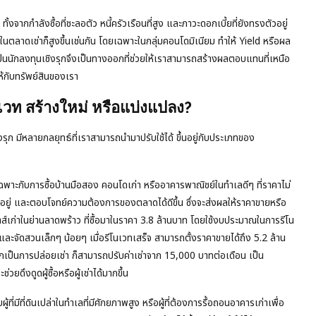
ากกำลังซื้อที่ชะลอตัว หนี้ครัวเรือนที่สูง และภาวะดอกเบี้ยที่ยังทรงตัวอยู่
ันในตลาดเช่าก็สูงขึ้นเช่นกัน โดยเฉพาะในกลุ่มคอนโดมิเนียม ทำให้ Yield หรือผล
นักลงทุนเชิงรุกจึงเป็นทางออกที่ช่วยให้เราสามารถสร้างผลตอบแทนที่เหนือ
้กับทรัพย์สินของเรา
โนเวท สร้างใหม่ หรือแบ่งแปลง?
รุก มีหลายกลยุทธ์ที่เราสามารถนำมาปรับใช้ได้ ขึ้นอยู่กับประเภทของ
ยเฉพาะกับการซื้อบ้านมือสอง คอนโดเก่า หรืออาคารพาณิชย์ในทำเลดีๆ ที่ราคาไม่
าอยู่ และตอบโจทย์ความต้องการของตลาดได้ดีขึ้น ซึ่งจะส่งผลให้ราคาขายหรือ
เฮาส์เก่าในย่านลาดพร้าว ที่ซื้อมาในราคา 3.8 ล้านบาท โดยใช้งบประมาณในการรีโน
ละจัดสวนเล็กๆ น้อยๆ เมื่อรีโนเวทเสร็จ สามารถตั้งราคาขายได้ถึง 5.2 ล้าน
หากเป็นการปล่อยเช่า ก็สามารถปรับค่าเช่าจาก 15,000 บาทต่อเดือน เป็น
ยดึงดูดผู้ซื้อหรือผู้เช่าได้มากขึ้น
ู้ที่มีที่ดินเปล่าในทำเลที่มีศักยภาพสูง หรือผู้ที่ต้องการรื้อถอนอาคารเก่าเพื่อ