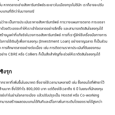
้น หากตลาดเช่าอสังหาริมทรัพย์ระยะยาวในเมืองกรุงไม่ดีนัก เราก็อาจจะปรับ
อบแทนที่ดีกว่าในบางกรณี
ม่ๆ ไม่ว่าจะเป็นการประเมินราคาอสังหาริมทรัพย์ การวางแผนการตลาด การเจรจา
ด้วยตัวเองจะทำให้เราเข้าใจตลาดอย่างลึกซึ้ง และสามารถตัดสินใจลงทุนได้
้สร้างมูลค่าที่แท้จริงในวงการอสังหาริมทรัพย์ การที่เรารู้จักใช้เครื่องมือทางการ
รือการใช้เงินกู้เพื่อการลงทุน (Investment Loan) อย่างชาญฉลาด ก็เป็นส่วน
วย การศึกษาตลาดอย่างต่อเนื่อง เช่น การติดตามราคาประเมินที่ดินของกรม
่าง CBRE หรือ Colliers ก็เป็นสิ่งสำคัญที่จะช่วยให้เราตัดสินใจลงทุนได้
ิงรุก
ราคาที่เพิ่มขึ้นในอนาคต ซึ่งอาจใช้เวลานานหลายปี เช่น ซื้อคอนโดที่พัทยาไว้
านบาท ซึ่งได้กำไร 800,000 บาท แต่ต้องใช้เวลาถึง 6 ปี ในขณะที่นักลงทุน
ณิชย์เก่าในย่านใจกลางเมือง แล้วปรับปรุงเป็น Hostel หรือ Co-working
่งสามารถสร้างผลตอบแทนได้ทันทีและมีโอกาสในการเติบโตของรายได้สูงกว่า