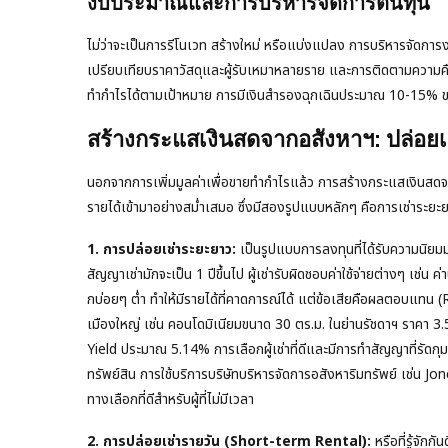
งบประมาณและการบริหารจัดการต้นทุน
ไม่ว่าจะเป็นการรีโนเวท สร้างใหม่ หรือแบ่งแปลง การบริหารจัดกา
เปรียบเทียบราคาวัสดุและผู้รับเหมาหลายราย และการติดตามความ
ทำกำไรได้ตามเป้าหมาย การมีเงินสำรองฉุกเฉินประมาณ 10-15% ของ
สร้างกระแสเงินสดจากอสังหาฯ: ปล่อยเ
นอกจากการเพิ่มมูลค่าเพื่อขายทำกำไรแล้ว การสร้างกระแสเงินสดจากกา
รายได้เข้ามาอย่างสม่ำเสมอ ซึ่งมีสองรูปแบบหลักๆ คือการเช่าระยะ
1. การปล่อยเช่าระยะยาว:
เป็นรูปแบบการลงทุนที่ได้รับความนิยมมา
สัญญาเช่ามักจะเป็น 1 ปีขึ้นไป ผู้เช่ารับผิดชอบค่าใช้จ่ายต่างๆ เช่น ค่าน
กบ่อยๆ ต่ำ ทำให้มีรายได้ที่คาดการณ์ได้ แต่ข้อเสียคือผลตอบแทน (
เมืองใหญ่ เช่น คอนโดมิเนียมขนาด 30 ตร.ม. ในย่านรัชดาฯ ราคา 3.
Yield ประมาณ 5.14% การเลือกผู้เช่าที่ดีและมีการทำสัญญาที่รัดกุ
ทรัพย์สิน การใช้บริการบริษัทบริหารจัดการอสังหาริมทรัพย์ เช่น J
ทางเลือกที่ดีสำหรับผู้ที่ไม่มีเวลา
2. การปล่อยเช่ารายวัน (Short-term Rental):
หรือที่รู้จัก