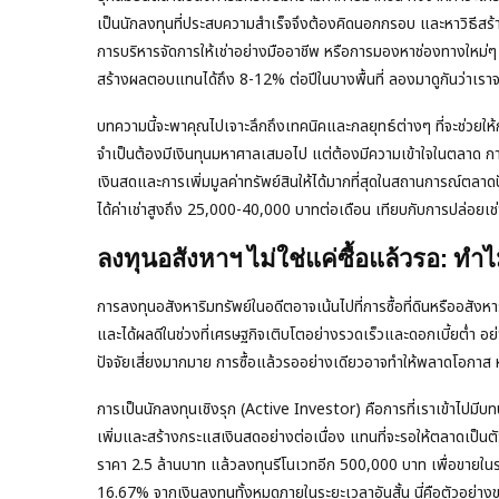
เป็นนักลงทุนที่ประสบความสำเร็จจึงต้องคิดนอกกรอบ และหาวิธีสร้างม
การบริหารจัดการให้เช่าอย่างมืออาชีพ หรือการมองหาช่องทางใหม่ๆ
สร้างผลตอบแทนได้ถึง 8-12% ต่อปีในบางพื้นที่ ลองมาดูกันว่าเราจะเ
บทความนี้จะพาคุณไปเจาะลึกถึงเทคนิคและกลยุทธ์ต่างๆ ที่จะช่วยใ
จำเป็นต้องมีเงินทุนมหาศาลเสมอไป แต่ต้องมีความเข้าใจในตลาด กา
เงินสดและการเพิ่มมูลค่าทรัพย์สินให้ได้มากที่สุดในสถานการณ์ตลาดปัจ
ได้ค่าเช่าสูงถึง 25,000-40,000 บาทต่อเดือน เทียบกับการปล่อยเช
ลงทุนอสังหาฯ ไม่ใช่แค่ซื้อแล้วรอ: ทำไ
การลงทุนอสังหาริมทรัพย์ในอดีตอาจเน้นไปที่การซื้อที่ดินหรืออสังหา
และได้ผลดีในช่วงที่เศรษฐกิจเติบโตอย่างรวดเร็วและดอกเบี้ยต่ำ อย
ปัจจัยเสี่ยงมากมาย การซื้อแล้วรออย่างเดียวอาจทำให้พลาดโอกาส ห
การเป็นนักลงทุนเชิงรุก (Active Investor) คือการที่เราเข้าไปมีบท
เพิ่มและสร้างกระแสเงินสดอย่างต่อเนื่อง แทนที่จะรอให้ตลาดเป็นตั
ราคา 2.5 ล้านบาท แล้วลงทุนรีโนเวทอีก 500,000 บาท เพื่อขายใน
16.67% จากเงินลงทุนทั้งหมดภายในระยะเวลาอันสั้น นี่คือตัวอย่าง