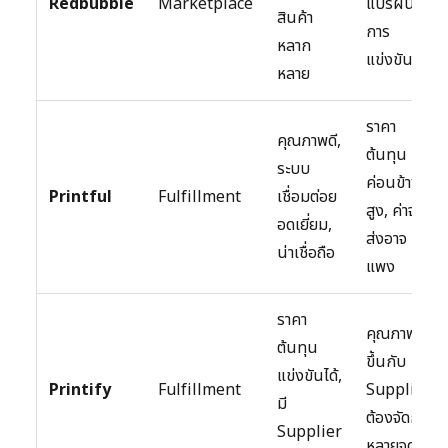
Redbubble
Marketplace
แปรผัน,
สินค้า
การ
หลาก
แข่งขันสูง
หลาย
ราคา
คุณภาพดี,
ต้นทุน
ระบบ
ค่อนข้าง
Printful
Fulfillment
เชื่อมต่อย
สูง, ค่าจัด
อดเยี่ยม,
ส่งอาจ
น่าเชื่อถือ
แพง
ราคา
คุณภาพ
ต้นทุน
ขึ้นกับ
แข่งขันได้,
Printify
Fulfillment
Supplier,
มี
ต้องจัดการ
Supplier
หลายจุด