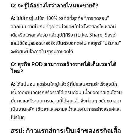
Q: จะรู้ได้อย่างไรว่าลายไหนจะขายดี?
A:
ไม่มีใครรู้แน่ชัด 100% วิธีที่ดีที่สุดคือ “การทดสอบ”
ออกแบบลายในธีมที่คุณสนใจและเข้าใจ โพสต์ลงโซเชียลมี
เดียหรือแพลตฟอร์ม แล้วดูปฏิกิริยา (Like, Share, Save)
และใช้ข้อมูลยอดขายจริงเป็นตัวบอกต่อไป กลยุทธ์ “ปริมาณ”
จะช่วยเพิ่มโอกาสในการมีลายฮิตได้
Q: ธุรกิจ POD สามารถสร้างรายได้เต็มเวลาได้
ไหม?
A:
ได้แน่นอน แต่ส่วนใหญ่แล้วผู้ที่ประสบความสำเร็จสูงมัก
เริ่มจากงานอดิเรกหรือรายได้เสริมก่อน เมื่อยอดขายเติบโตจน
มั่นคงและมีระบบการตลาดที่ได้ผลแล้ว จึงค่อยๆ ขยับขยายมา
เป็นงานหลัก ใช้เวลาและความสม่ำเสมอในการสร้างสรรค์และ
โปรโมต
สรุป: ก้าวแรกสู่การเป็นเจ้าของธุรกิจเสื้อ