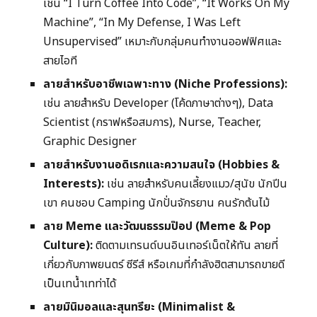
เช่น “I Turn Coffee Into Code”, “It Works On My
Machine”, “In My Defense, I Was Left
Unsupervised” เหมาะกับกลุ่มคนทำงานออฟฟิศและ
สายไอที
ลายสำหรับอาชีพเฉพาะทาง (Niche Professions):
เช่น ลายสำหรับ Developer (โค้ดภาษาต่างๆ), Data
Scientist (กราฟหรือสมการ), Nurse, Teacher,
Graphic Designer
ลายสำหรับงานอดิเรกและความสนใจ (Hobbies &
Interests):
เช่น ลายสำหรับคนเลี้ยงแมว/สุนัข นักปีน
เขา คนชอบ Camping นักปั่นจักรยาน คนรักต้นไม้
ลาย Meme และวัฒนธรรมป๊อป (Meme & Pop
Culture):
ติดตามเทรนด์บนอินเทอร์เน็ตให้ทัน ลายที่
เกี่ยวกับภาพยนตร์ ซีรีส์ หรือเกมที่กำลังฮิตสามารถขายดี
เป็นเทน้ำเทท่าได้
ลายมินิมอลและสุนทรียะ (Minimalist &