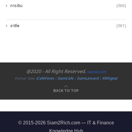
การเงิน
(360)
อาชีพ
(361)
@2020 - All Right Reserved.
siam2r.com
iCafeForex
SiamCafe
SiamLancard
XMSignal
Partner Sites:
|
|
|
BACK TO TOP
© 2015-2026 Siam2Rich.com — IT & Finance
Knowledge Hub