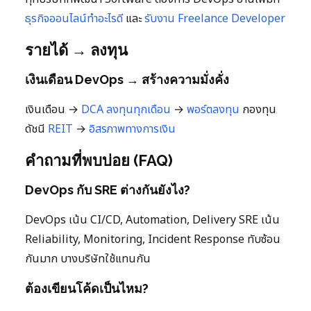
ธุรกิจออนไลน์ทำอะไรดี
และ
รับงาน Freelance Developer
รายได้ → ลงทุน
เงินเดือน DevOps → สร้างความมั่งคั่ง
เงินเดือน →
DCA ลงทุนทุกเดือน
→
พอร์ตลงทุน
กองทุน
ดัชนี
REIT
→
อิสรภาพทางการเงิน
คำถามที่พบบ่อย (FAQ)
DevOps กับ SRE ต่างกันยังไง?
DevOps เน้น CI/CD, Automation, Delivery SRE เน้น
Reliability, Monitoring, Incident Response ทับซ้อน
กันมาก บางบริษัทใช้แทนกัน
ต้องเขียนโค้ดเป็นไหม?