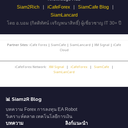
Siam2Rich
|
iCafeForex
|
SiamCafe Blog
|
SiamLancard
โดย อ.บอม (กิตติทัศน์ เจริญพนาสิทธิ์) ผู้เชี่ยวชาญ IT 30+ ปี
Partner Sites:
iCafe Forex
|
SiamCafe
|
SiamLancard
|
XM Signal
|
iCafe
Cloud
iCafeForex Network:
XM Signal
|
iCafeForex
|
SiamCafe
|
SiamLanCard
📊 Siam2R Blog
บทความ Forex การลงทุน EA Robot
วิเคราะห์ตลาด เทคโนโลยีการเงิน
บทความ
ลิงก์แนะนำ